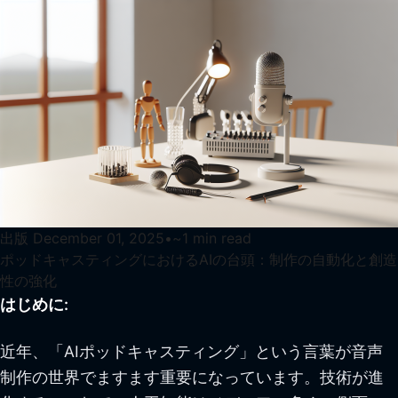
出版
December 01, 2025
•
~
1
min read
ポッドキャスティングにおけるAIの台頭：制作の自動化と創造
性の強化
はじめに:
近年、「AIポッドキャスティング」という言葉が音声
制作の世界でますます重要になっています。技術が進