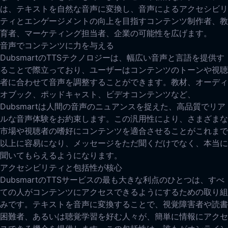
は、テキストを自然な音声に変換し、音声によるアクセシビリ
ティとエンゲージメントの向上を目指すコンテンツ制作者、教
育者、マーケティング担当者、企業の可能性を広げます。
音声でコンテンツに力を与える
DubsmartのTTSテクノロジーは、幅広い音声と言語を提供す
ることで際立っており、ユーザーはコンテンツのトーンや視聴
者に合わせて音声を調整することができます。教材、オーディ
オブック、ポッドキャスト、ビデオコンテンツなど、
Dubsmartは人間の音声のニュアンスを捉えた、高品質でリア
ルな音声体験をお約束します。この汎用性により、さまざまな
市場や視聴者の嗜好にコンテンツを適合させることがこれまで
以上に容易になり、メッセージをただ聞くだけでなく、本当に
聞いてもらえるようになります。
アクセシビリティと包括性が核心
DubsmartのTTSサービスの最も大きな利点のひとつは、すべ
ての人がコンテンツにアクセスできるようにするための取り組
みです。テキストを音声に変換することで、視覚障害者や読書
困難者、あるいは聴覚学習を好む人々が、簡単に情報にアクセ