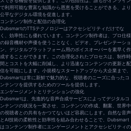
スできる機会を提供します。この包括性は、誰もがオンライン
で利用可能な豊富な知識から恩恵を受けることができる、より
公平なデジタル環境を促進します。
コンテンツ制作と配信の合理化
DubsmartのTTSテクノロジーはアクセシビリティだけでな
く、効率性にも優れています。コンテンツ制作者は、プロ仕様
の録音機材や声優を使うことなく、ビデオ、プレゼンテーショ
ン、デジタルプラットフォーム用のボイスオーバーを素早く作
成することができます。この合理化されたプロセスは、制作時
間とコストを大幅に削減し、より迅速なコンテンツの更新と配
信を可能にします。小規模なスタートアップから大企業まで、
Dubsmartは常に新鮮で魅力的な、視聴者のニーズに合ったコ
ンテンツを提供するためのツールを提供します。
エンゲージメントとリテンションの強化
Dubsmartは、先進的な音声合成サービスによってデジタルコ
ンテンツの状況を一変させ、コンテンツの作成、翻案、世界中
の視聴者との共有をかつてないほど容易にします。自然な音声
とAI技術の柔軟性と効率性を組み合わせることで、Dubsmart
はコンテンツ制作者にエンゲージメントとアクセシビリティの