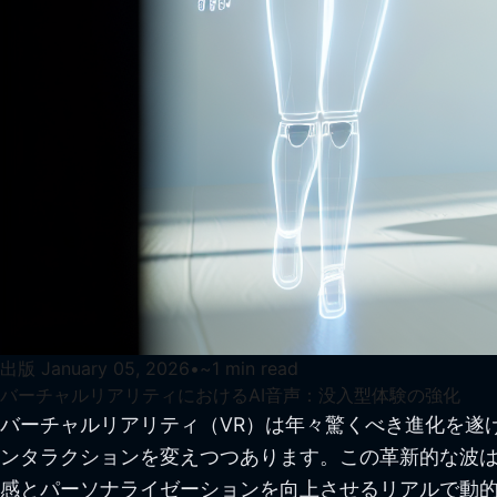
出版
January 05, 2026
•
~
1
min read
バーチャルリアリティにおけるAI音声：没入型体験の強化
バーチャルリアリティ（VR）は年々驚くべき進化を遂げ
ンタラクションを変えつつあります。この革新的な波
感とパーソナライゼーションを向上させるリアルで動