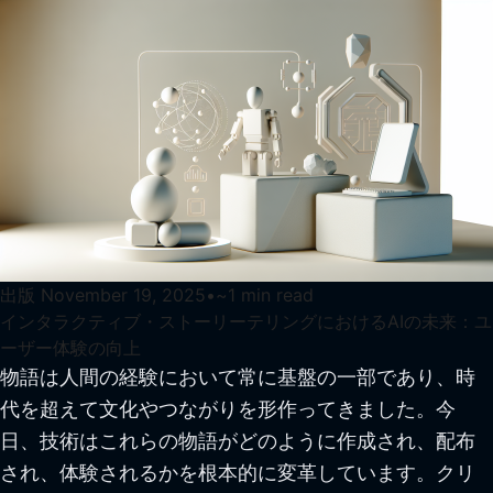
出版
November 19, 2025
•
~
1
min read
インタラクティブ・ストーリーテリングにおけるAIの未来：ユ
ーザー体験の向上
物語は人間の経験において常に基盤の一部であり、時
代を超えて文化やつながりを形作ってきました。今
日、技術はこれらの物語がどのように作成され、配布
され、体験されるかを根本的に変革しています。クリ