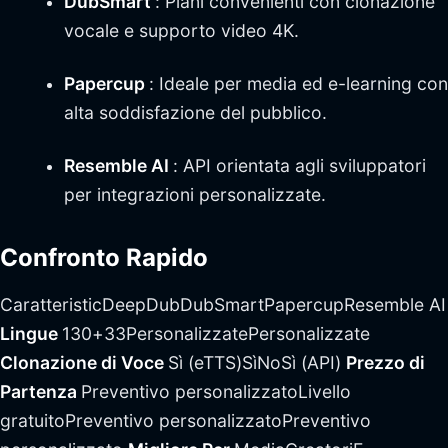
DubSmart
: Piani convenienti con clonazione
vocale e supporto video 4K.
Papercup
: Ideale per media ed e-learning con
alta soddisfazione del pubblico.
Resemble AI
: API orientata agli sviluppatori
per integrazioni personalizzate.
Confronto Rapido
CaratteristicDeepDubDubSmartPapercupResemble AI
Lingue
130+33PersonalizzatePersonalizzate
Clonazione di Voce
Sì (eTTS)SìNoSì (API)
Prezzo di
Partenza
Preventivo personalizzatoLivello
gratuitoPreventivo personalizzatoPreventivo