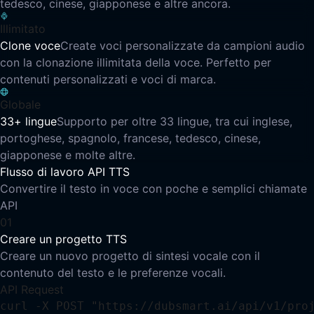
tedesco, cinese, giapponese e altre ancora.
Illimitato
Clone voce
Create voci personalizzate da campioni audio
con la clonazione illimitata della voce. Perfetto per
contenuti personalizzati e voci di marca.
Globale
33+ lingue
Supporto per oltre 33 lingue, tra cui inglese,
portoghese, spagnolo, francese, tedesco, cinese,
giapponese e molte altre.
Flusso di lavoro API TTS
Convertire il testo in voce con poche e semplici chiamate
API
01
Creare un progetto TTS
Creare un nuovo progetto di sintesi vocale con il
contenuto del testo e le preferenze vocali.
API Request
curl -X POST "https://dubsmart.ai/api/v1/proj