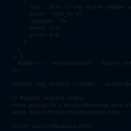
          text: 'This is the second segment w
          voice: 'john_en_v2',

          language: 'en',

          speed: 1.1,

          pitch: 0.9

        }

      ]

    }, {

      headers: { 'Authorization': `Bearer ${A
    });

    console.log('Project created:', projectRe
    // Monitor project status

    const projectId = projectResponse.data.id
    await monitorProjectStatus(projectId);

    return projectResponse.data;
