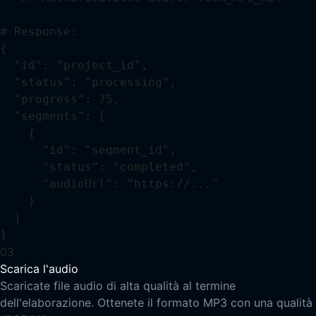
# Response:

{

  "id": "project_id",

  "status": "processing",

  "progress": 75,

  "segments": [

    {

      "id": "segment_id",

      "status": "completed",

      "audioUrl": "https://..."

    }

  ]

}
03
Scarica l'audio
Scaricate file audio di alta qualità al termine
dell'elaborazione. Ottenete il formato MP3 con una qualità