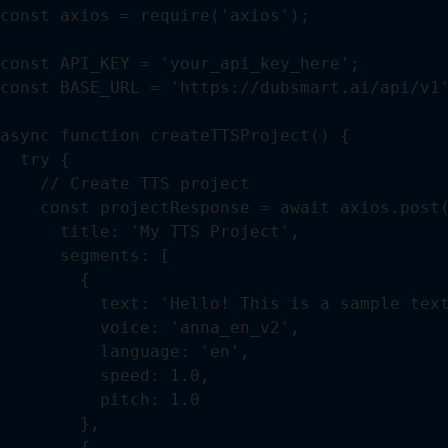
const axios = require('axios');

const API_KEY = 'your_api_key_here';

const BASE_URL = 'https://dubsmart.ai/api/v1'
async function createTTSProject() {

  try {

    // Create TTS project

    const projectResponse = await axios.post(
      title: 'My TTS Project',

      segments: [

        {

          text: 'Hello! This is a sample text
          voice: 'anna_en_v2',

          language: 'en',

          speed: 1.0,

          pitch: 1.0

        },

        {
