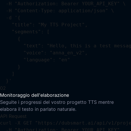
  -H "Authorization: Bearer YOUR_API_KEY" \

  -H "Content-Type: application/json" \

  -d '{

    "title": "My TTS Project",

    "segments": [

      {

        "text": "Hello, this is a test messag
        "voice": "anna_en_v2",

        "language": "en"

      }

    ]

  }'
02
Monitoraggio dell'elaborazione
Seguite i progressi del vostro progetto TTS mentre
elabora il testo in parlato naturale.
API Request
curl -X GET "https://dubsmart.ai/api/v1/proje
  -H "Authorization: Bearer YOUR_API_KEY"
