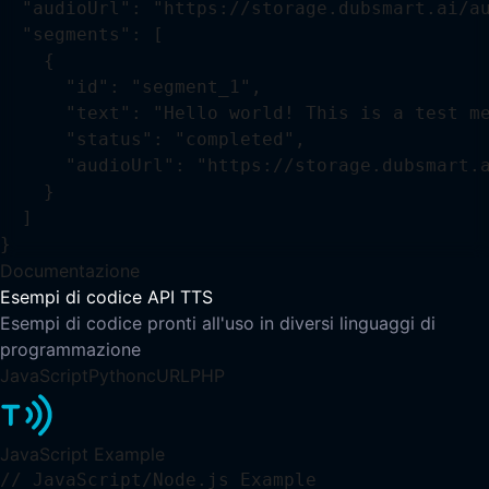
  "audioUrl": "https://storage.dubsmart.ai/au
  "segments": [

    {

      "id": "segment_1",

      "text": "Hello world! This is a test me
      "status": "completed",

      "audioUrl": "https://storage.dubsmart.a
    }

  ]

}
Documentazione
Esempi di codice API TTS
Esempi di codice pronti all'uso in diversi linguaggi di
programmazione
JavaScript
Python
cURL
PHP
JavaScript
Example
// JavaScript/Node.js Example
