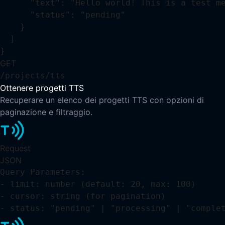
      "text": "Hello world! This is a test me
      "status": "pending"

    }

  ]

}
GET
/projects/tts
Ottenere progetti TTS
Recuperare un elenco dei progetti TTS con opzioni di
paginazione e filtraggio.
Request
JSON
Query Parameters:

- limit: number (default: 20, max: 100)

- cursor: string (for pagination)

- status: "pending" | "processing" | "comple