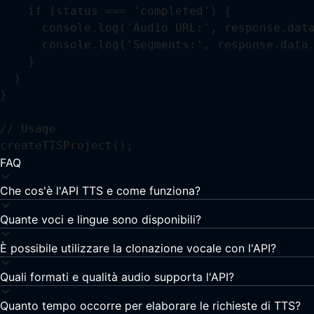
    if (status === 'completed') {

      console.log('Audio URL:', response.data
      console.log('Segments:', response.data.
    }

  }

}

// Usage

createTTSProject();
FAQ
Che cos'è l'API TTS e come funziona?
Quante voci e lingue sono disponibili?
È possibile utilizzare la clonazione vocale con l'API?
Quali formati e qualità audio supporta l'API?
Quanto tempo occorre per elaborare le richieste di TTS?