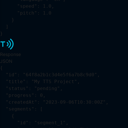
      "speed": 1.0,

      "pitch": 1.0

    }

  ]

}
Response
JSON
{

  "id": "64f8a2b1c3d4e5f6a7b8c9d0",

  "title": "My TTS Project",

  "status": "pending",

  "progress": 0,

  "createdAt": "2023-09-06T10:30:00Z",

  "segments": [

    {

      "id": "segment_1",
