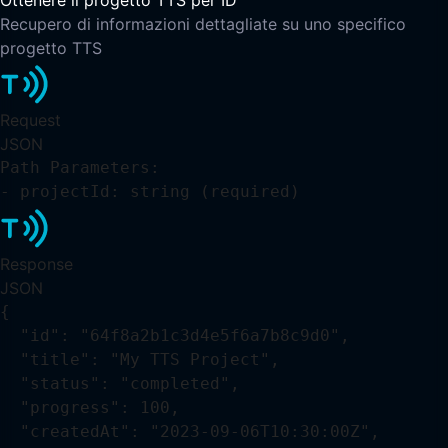
Recupero di informazioni dettagliate su uno specifico
progetto TTS
Request
JSON
Path Parameters:

- projectId: string (required)
Response
JSON
{

  "id": "64f8a2b1c3d4e5f6a7b8c9d0",

  "title": "My TTS Project",

  "status": "completed",

  "progress": 100,

  "createdAt": "2023-09-06T10:30:00Z",
