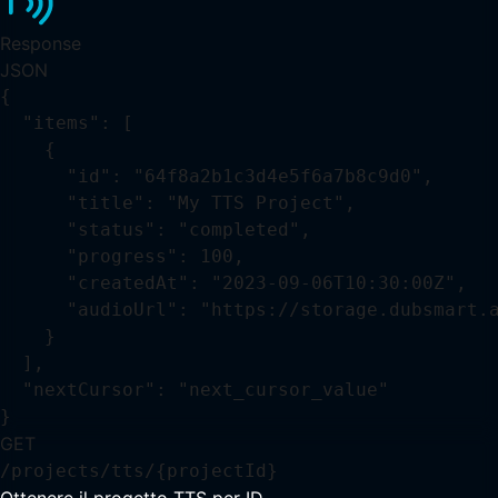
Response
JSON
{

  "items": [

    {

      "id": "64f8a2b1c3d4e5f6a7b8c9d0",

      "title": "My TTS Project",

      "status": "completed",

      "progress": 100,

      "createdAt": "2023-09-06T10:30:00Z",

      "audioUrl": "https://storage.dubsmart.a
    }

  ],

  "nextCursor": "next_cursor_value"

}
GET
/projects/tts/{projectId}
Ottenere il progetto TTS per ID