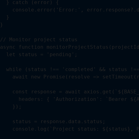
  } catch (error) {

    console.error('Error:', error.response?.d
  }

}

// Monitor project status

async function monitorProjectStatus(projectId
  let status = 'pending';

  while (status !== 'completed' && status !==
    await new Promise(resolve => setTimeout(r
    const response = await axios.get(`${BASE_
      headers: { 'Authorization': `Bearer ${A
    });

    status = response.data.status;

    console.log(`Project status: ${status}, P