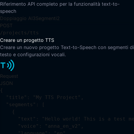
Riferimento API completo per la funzionalità text-to-
speech
Doppiaggio AI
3
Segmenti
2
POST
/projects/tts
Creare un progetto TTS
Creare un nuovo progetto Text-to-Speech con segmenti di
testo e configurazioni vocali.
Request
JSON
{

  "title": "My TTS Project",

  "segments": [

    {

      "text": "Hello world! This is a test me
      "voice": "anna_en_v2",

      "language": "en",
