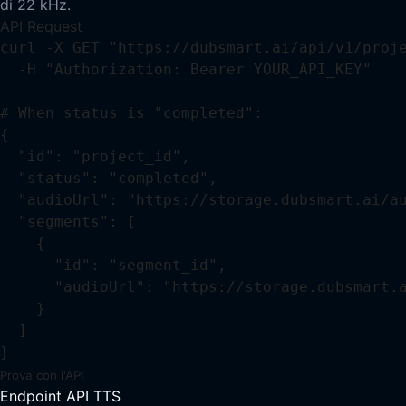
di 22 kHz.
API Request
curl -X GET "https://dubsmart.ai/api/v1/proje
  -H "Authorization: Bearer YOUR_API_KEY"

# When status is "completed":

{

  "id": "project_id",

  "status": "completed",

  "audioUrl": "https://storage.dubsmart.ai/au
  "segments": [

    {

      "id": "segment_id",

      "audioUrl": "https://storage.dubsmart.a
    }

  ]

}
Prova con l'API
Endpoint API TTS