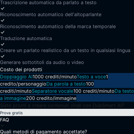
Trascrizione automatica da parlato a testo
Riconoscimento automatico dell'altoparlante
Riconoscimento automatico della marca temporale
Traduzione automatica
Creare un parlato realistico da un testo in qualsiasi lingua
Generare sottotitoli da audio o video
Costo dei prodotti
Doppiaggio AI
1000 crediti/minuto
Testo a voce
1
credito/personaggio
Da parola a testo
100
crediti/minuto
Separatore vocale
100 crediti/minuto
Da testo
a immagine
200 credito/immagine
Siete pronti a creare contenuti virali con DubSmart AI?
Prova gratis
FAQ
Quali metodi di pagamento accettate?