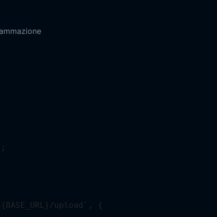
ogrammazione
;

{BASE_URL}/upload`, {
