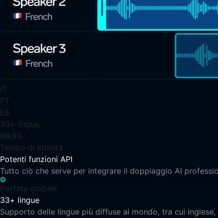
IT
PT
ES
33+ lingue
99.9%
Tempo di attività
Potenti funzioni API
Tutto ciò che serve per integrare il doppiaggio AI professio
Portata globale
33+ lingue
Supporto delle lingue più diffuse al mondo, tra cui inglese