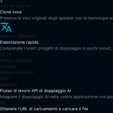
Voci autentiche
Clone voce
Preserva le voci originali degli speaker con la tecnologia a
Veloce e affidabile
Elaborazione rapida
Completate i vostri progetti di doppiaggio in pochi minuti, 
99.9%
Tempo di attività
<300ms
Tempo di risposta
24/7
Supporto
Flusso di lavoro API di doppiaggio AI
Integrare il doppiaggio AI nella vostra applicazione con p
01
Ottenere l'URL di caricamento e caricare il file