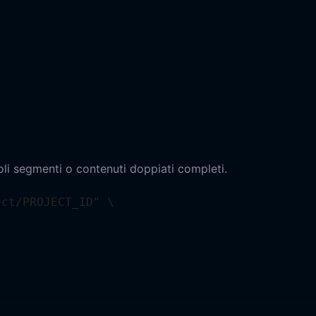
goli segmenti o contenuti doppiati completi.
ct/PROJECT_ID" \
