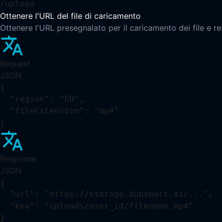
/upload
Ottenere l'URL del file di caricamento
Ottenere l'URL presegnalato per il caricamento dei file e rest
Request
JSON
{

  "region": "EU",

  "fileExtension": "mp4"

}
Response
JSON
{

  "url": "https://storage.dubsmart.ai/...",

  "key": "uploads/user_id/filename.mp4"

}