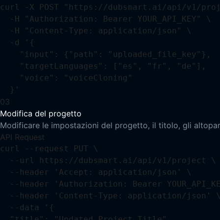
curl -X POST "https://dubsmart.ai/api/v1/proj
  -H "Authorization: Bearer YOUR_API_KEY" \

  -H "Content-Type: application/json" \

  -d '{

    "input": {"path": "uploaded_file_key"},

    "targetLanguages": ["es", "fr", "de"],

    "voice": "voiceCloning"

  }'
03
Modifica del progetto
Modificare le impostazioni del progetto, il titolo, gli altopa
API Request
curl --request PUT \

  --url https://dubsmart.ai/api/v1/project \

  --header 'Accept: application/json' \

  --header 'Authorization: Bearer YOUR_API_KE
  --header 'Content-Type: application/json' \
  --data '{

  "title": "Updated Project Title",
