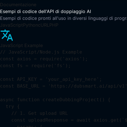
Documentazione
Esempi di codice dell'API di doppiaggio AI
Esempi di codice pronti all'uso in diversi linguaggi di pr
JavaScript
Python
cURL
PHP
JavaScript
Example
// JavaScript/Node.js Example

const axios = require('axios');

const fs = require('fs');

const API_KEY = 'your_api_key_here';

const BASE_URL = 'https://dubsmart.ai/api/v1'
async function createDubbingProject() {

  try {

    // 1. Get upload URL

    const uploadResponse = await axios.get(`$
      params: {
