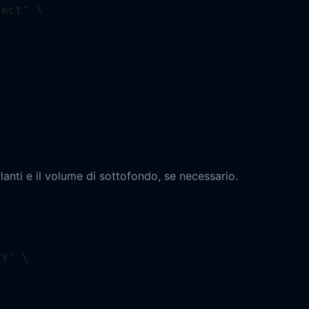
ect" \

rlanti e il volume di sottofondo, se necessario.
Y' \


