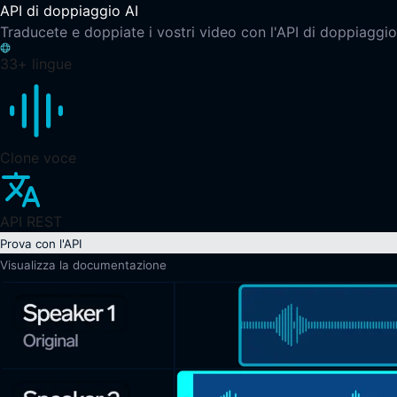
API di doppiaggio AI
Traducete e doppiate i vostri video con l'API di doppiaggio
33+ lingue
Clone voce
API REST
Prova con l'API
Visualizza la documentazione