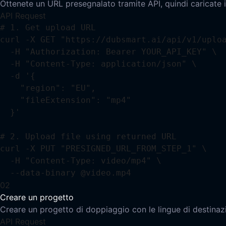
Ottenete un URL presegnalato tramite API, quindi caricate il
API Request
# 1. Get upload URL

curl -X GET "https://dubsmart.ai/api/v1/uploa
  -H "Authorization: Bearer YOUR_API_KEY" \

  -H "Content-Type: application/json" \

  -d '{

    "region": "EU",

    "fileExtension": "mp4"

  }'

# 2. Upload file using returned URL

curl -X PUT "PRESIGNED_URL_FROM_STEP_1" \

  -H "Content-Type: video/mp4" \

  --data-binary @video.mp4
02
Creare un progetto
Creare un progetto di doppiaggio con le lingue di destinazi
API Request