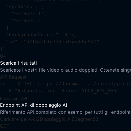
  "speakers": [

    "Speaker 1",

    "Speaker 2"

  ],

  "backgroundVolume": 0.5,

  "id": "64f8a2b1c3d4e5f6a7b8c9d0"

}'
04
Scarica i risultati
Scaricate i vostri file video o audio doppiati. Ottenete sin
API Request
curl -X GET "https://dubsmart.ai/api/v1/proje
  -H "Authorization: Bearer YOUR_API_KEY"
Prova con l'API
Endpoint API di doppiaggio AI
Riferimento API completo con esempi per tutti gli endpoint
Caricare
1
Le voci
2
Doppiaggio AI
8
Segmenti
3
GET