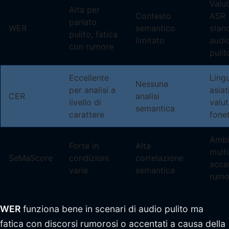
Valu
Alta per
Contesto
ASR
parlato
WER
semantico
stan
pulito, fatica
limitato
audi
con rumore
pulit
Eccellente
Ling
Nessuna
per analisi a
asiat
CER
analisi
livello di
valu
semantica
carattere
fone
Ambi
Forte in
Alta
multi
SeMaScore
condizioni
correlazione
acce
varie
semantica
rumo
WER
funziona bene in scenari di audio pulito ma
fatica con discorsi rumorosi o accentati a causa della