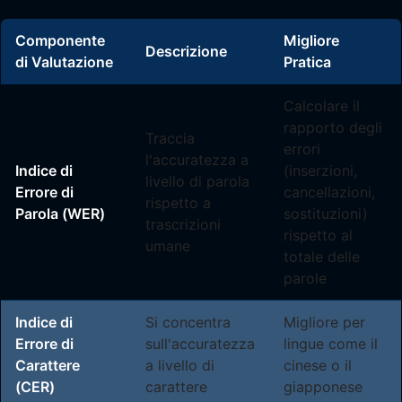
Componente
Migliore
Descrizione
di Valutazione
Pratica
Calcolare il
rapporto degli
Traccia
errori
l'accuratezza a
Indice di
(inserzioni,
livello di parola
Errore di
cancellazioni,
rispetto a
Parola (WER)
sostituzioni)
trascrizioni
rispetto al
umane
totale delle
parole
Indice di
Si concentra
Migliore per
Errore di
sull'accuratezza
lingue come il
Carattere
a livello di
cinese o il
(CER)
carattere
giapponese