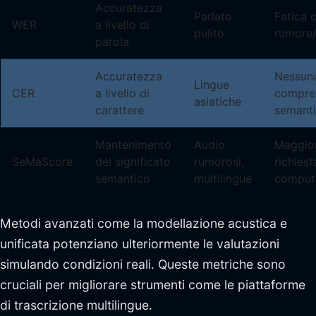
Accuratezza
Parlato
Fatica 
WER
a livello di
pulito
rumore/
parola
Accuratezza
Nessun
Lingue
CER
a livello di
compre
asiatiche
carattere
semant
Mantenimento
Audio
Maggio
SeMaScore
del significato
rumorosi,
richiest
semantico
multilingue
comput
Metodi avanzati come la modellazione acustica e
unificata potenziano ulteriormente le valutazioni
simulando condizioni reali. Queste metriche sono
cruciali per migliorare strumenti come le piattaforme
di trascrizione multilingue.