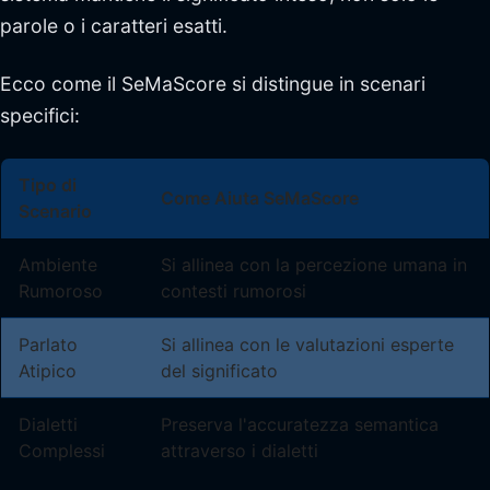
parole o i caratteri esatti.
Ecco come il SeMaScore si distingue in scenari
specifici:
Tipo di
Come Aiuta SeMaScore
Scenario
Ambiente
Si allinea con la percezione umana in
Rumoroso
contesti rumorosi
Parlato
Si allinea con le valutazioni esperte
Atipico
del significato
Dialetti
Preserva l'accuratezza semantica
Complessi
attraverso i dialetti