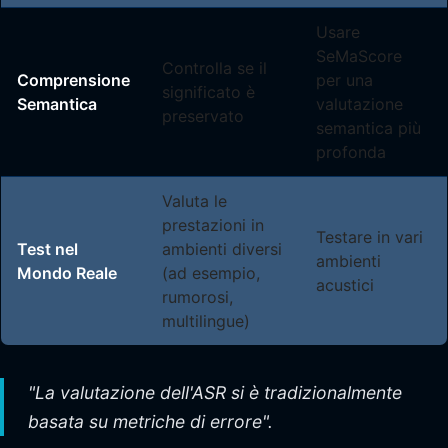
Usare
SeMaScore
Controlla se il
Comprensione
per una
significato è
Semantica
valutazione
preservato
semantica più
profonda
Valuta le
prestazioni in
Testare in vari
Test nel
ambienti diversi
ambienti
Mondo Reale
(ad esempio,
acustici
rumorosi,
multilingue)
"La valutazione dell'ASR si è tradizionalmente
basata su metriche di errore".