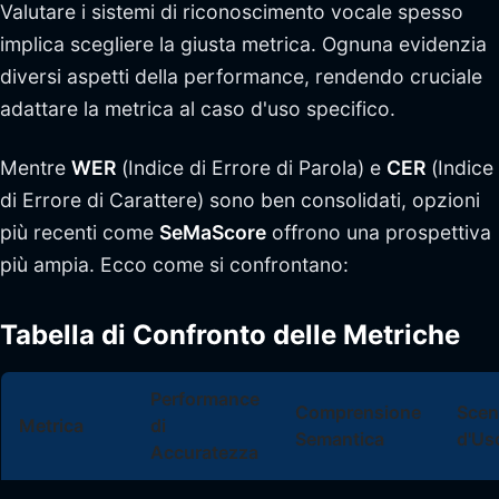
Valutare i sistemi di riconoscimento vocale spesso
implica scegliere la giusta metrica. Ognuna evidenzia
diversi aspetti della performance, rendendo cruciale
adattare la metrica al caso d'uso specifico.
Mentre
WER
(Indice di Errore di Parola) e
CER
(Indice
di Errore di Carattere) sono ben consolidati, opzioni
più recenti come
SeMaScore
offrono una prospettiva
più ampia. Ecco come si confrontano:
Tabella di Confronto delle Metriche
Performance
Comprensione
Scen
Metrica
di
Semantica
d'Us
Accuratezza