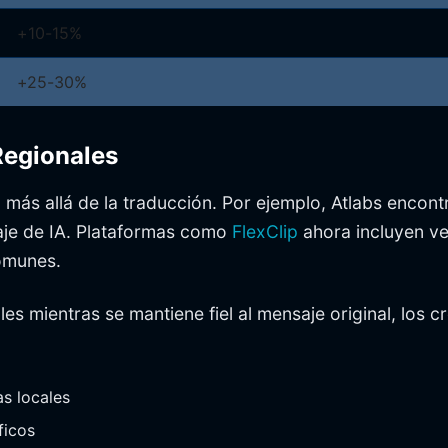
+10-15%
+25-30%
Regionales
ás allá de la traducción. Por ejemplo, Atlabs encontró
laje de IA. Plataformas como
FlexClip
ahora incluyen ver
comunes.
les mientras se mantiene fiel al mensaje original, los
as locales
ficos