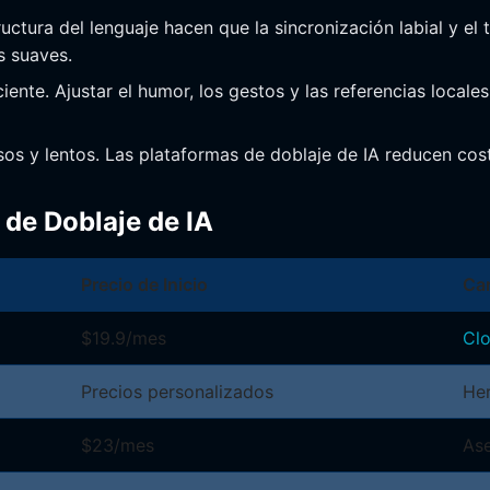
tructura del lenguaje hacen que la sincronización labial y 
s suaves.
iente. Ajustar el humor, los gestos y las referencias locale
sos y lentos. Las plataformas de doblaje de IA reducen cos
de Doblaje de IA
Precio de Inicio
Car
$19.9/mes
Clo
Precios personalizados
Her
$23/mes
Ase