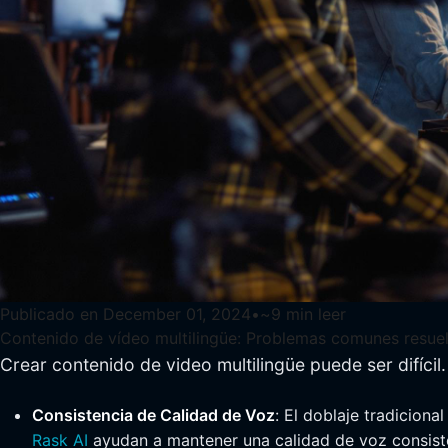
Publicado en
December 01, 2024
•
~
9
min leer
Contenido de vídeo multilingüe: Problemas comunes resue
Crear contenido de video multilingüe puede ser difícil
Consistencia de Calidad de Voz
: El doblaje tradicion
Rask AI
ayudan a mantener una calidad de voz consist