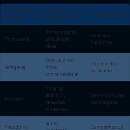
Característica
Elemento do
Implementação
da Marca
Perfil de Voz
Ritmo medido,
Anúncios
Profissional
articulação
financeiros
clara
Tom caloroso,
Atendimento
Amigável
ritmo
ao cliente
conversacional
Alcance
dinâmico,
Demonstrações
Inovador
inflexões
tecnológicas
modernas
Ritmo
Focado na
Campanhas de