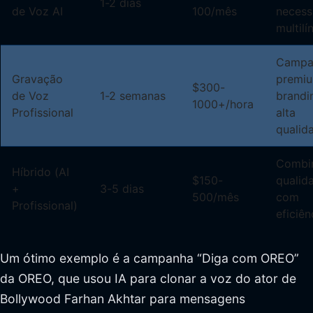
1-2 dias
de Voz AI
100/mês
necess
multilí
Campa
Gravação
premiu
$300-
de Voz
1-2 semanas
brandi
1000+/hora
Profissional
alta
qualid
Combi
Híbrido (AI
$150-
qualid
+
3-5 dias
500/mês
com
Profissional)
eficiên
Um ótimo exemplo é a campanha “Diga com OREO”
da OREO, que usou IA para clonar a voz do ator de
Bollywood Farhan Akhtar para mensagens