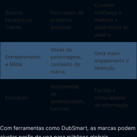
Constrói
Setores
Descrições de
confiança e
Focados no
produtos,
melhora a
Cliente
anúncios
experiência do
usuário
Vozes de
Gera maior
Entretenimento
personagens,
engajamento e
e Mídia
conteúdo de
retenção
marca
Ferramentas
Facilita a
de
Educação
compreensão
aprendizagem,
da informação
tutoriais
Com ferramentas como DubSmart, as marcas podem
ajustar perfis de voz para públicos globais,