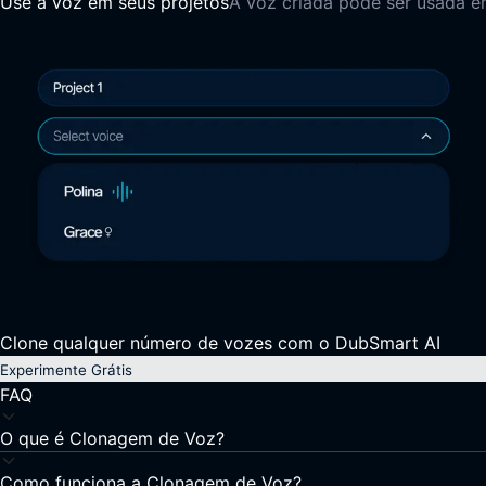
Use a voz em seus projetos
A voz criada pode ser usada 
Clone qualquer número de vozes com o DubSmart AI
Experimente Grátis
FAQ
O que é Clonagem de Voz?
Como funciona a Clonagem de Voz?