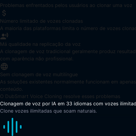
Problemas enfrentados pelos usuários ao clonar uma voz
Número limitado de vozes clonadas
A maioria das plataformas limita o número de vozes clona
Má qualidade na replicação da voz
A clonagem de voz tradicional geralmente produz resultado
com aparência não profissional.
Sem clonagem de voz multilíngue
As soluções existentes normalmente funcionam em apenas u
conteúdo.
O DubSmart Voice Cloning resolve esses problemas
Clonagem de voz por IA em 33 idiomas com vozes ilimita
Clone vozes ilimitadas que soam naturais.