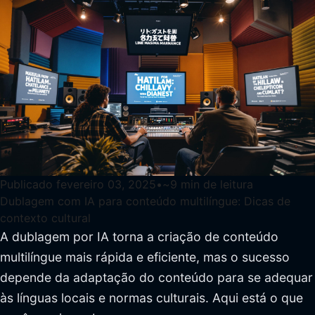
Publicado
fevereiro 03, 2025
•
~
9
min de leitura
Dublagem com IA para conteúdo multilíngue: Dicas de
contexto cultural
A dublagem por IA torna a criação de conteúdo
multilíngue mais rápida e eficiente, mas o sucesso
depende da adaptação do conteúdo para se adequar
às línguas locais e normas culturais. Aqui está o que