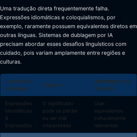
Uma tradução direta frequentemente falha.
Expressões idiomáticas e coloquialismos, por
exemplo, raramente possuem equivalentes diretos em
outras línguas. Sistemas de dublagem por IA
precisam abordar esses desafios linguísticos com
cuidado, pois variam amplamente entre regiões e
culturas.
Desafio de
Abordagem de
Impacto
Tradução
Solução
Expressões
O significado
Usar
Idiomáticas
pode se perder
equivalentes
&
ou ser mal
culturalmente
Expressões
interpretado
relevantes