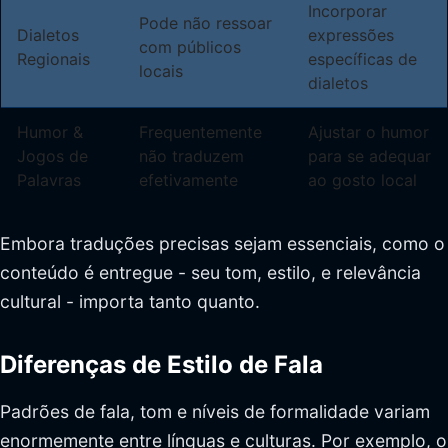
Incorporar
Pode não ressoar
Dialetos
expressões
com públicos
Regionais
específicas de
locais
dialetos
Humor &
Frequentemente
Ajustar o humor
Jogos de
não traduzem
para se adequar
Palavras
efetivamente
ao gosto local
Embora traduções precisas sejam essenciais, como o
conteúdo é entregue - seu tom, estilo, e relevância
cultural - importa tanto quanto.
Diferenças de Estilo de Fala
Padrões de fala, tom e níveis de formalidade variam
enormemente entre línguas e culturas. Por exemplo, o