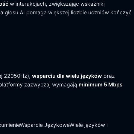
ość
w interakcjach, zwiększając wskaźniki
gia głosu AI pomaga większej liczbie uczniów kończyć
ej 22050Hz),
wsparciu dla wielu języków
oraz
 platformy zazwyczaj wymagają
minimum 5 Mbps
umienieWsparcie JęzykoweWiele języków i