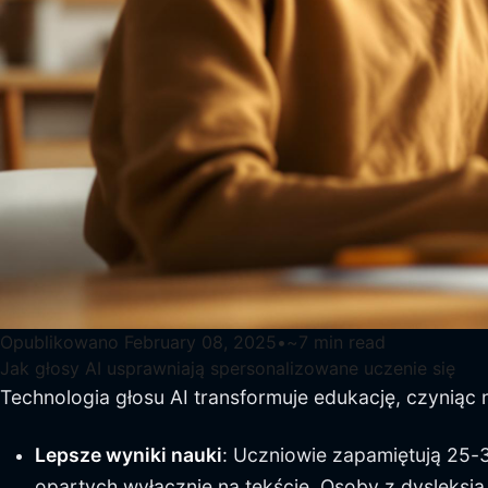
Opublikowano
February 08, 2025
•
~
7
min read
Jak głosy AI usprawniają spersonalizowane uczenie się
Technologia głosu AI transformuje edukację, czyniąc 
Lepsze wyniki nauki
: Uczniowie zapamiętują 25-
opartych wyłącznie na tekście. Osoby z dysleksją