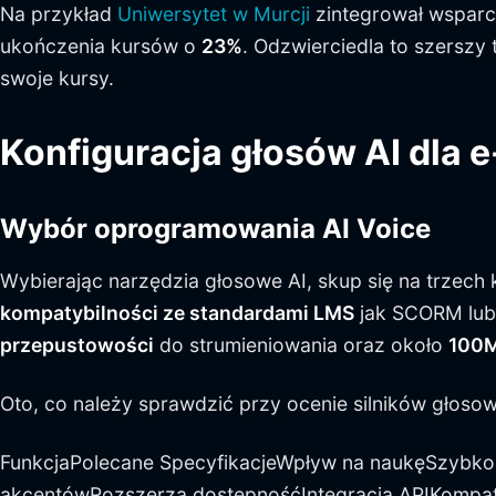
Na przykład
Uniwersytet w Murcji
zintegrował wsparci
ukończenia kursów o
23%
. Odzwierciedla to szerszy
swoje kursy.
Konfiguracja głosów AI dla e
Wybór oprogramowania AI Voice
Wybierając narzędzia głosowe AI, skup się na trzec
kompatybilności ze standardami LMS
jak SCORM lub
przepustowości
do strumieniowania oraz około
100M
Oto, co należy sprawdzić przy ocenie silników głoso
FunkcjaPolecane SpecyfikacjeWpływ na naukęSzybko
akcentówRozszerza dostępnośćIntegracja APIKompat