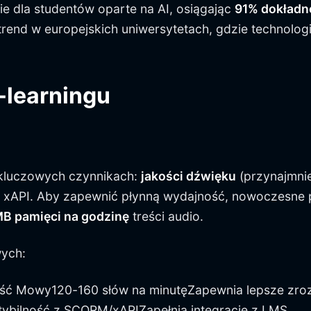
e dla studentów oparte na AI, osiągając
91% dokładn
 trend w europejskich uniwersytetach, gdzie technolo
-learningu
h kluczowych czynnikach:
jakości dźwięku
(przynajmni
 xAPI. Aby zapewnić płynną wydajność, nowoczesne
B pamięci na godzinę
treści audio.
wych:
ść Mowy120-160 słów na minutęZapewnia lepsze zroz
ybilność z SCORM/xAPIZapełnia integrację z LMS