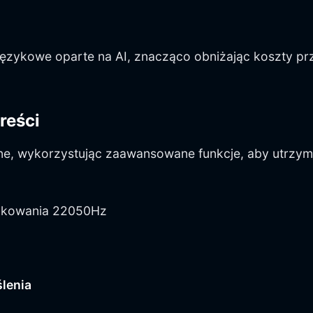
a językowe oparte na AI, znacząco obniżając koszty p
reści
cyjne, wykorzystując zaawansowane funkcje, aby utrz
óbkowania 22050Hz
lenia