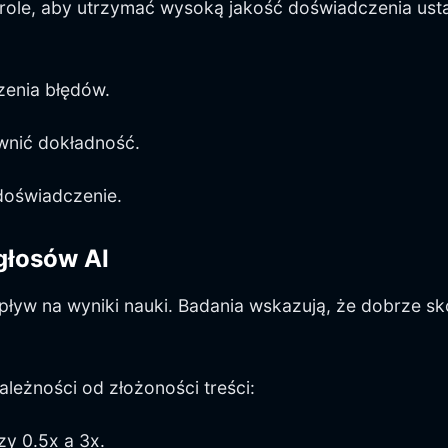
ole, aby utrzymać wysoką jakość doświadczenia ust
zenia błędów.
wnić dokładność.
 doświadczenie.
głosów AI
yw na wyniki nauki. Badania wskazują, że dobrze sk
ależności od złożoności treści:
y 0.5x a 3x.