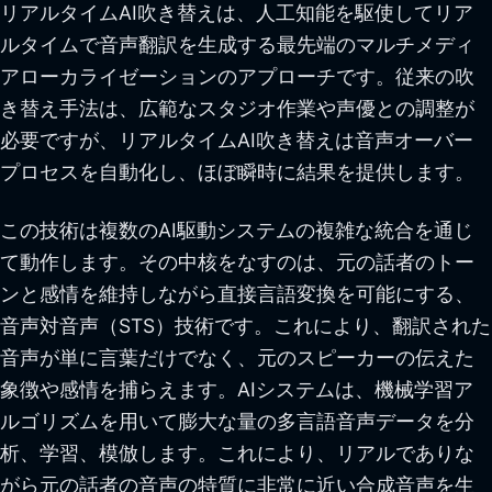
リアルタイムAI吹き替えは、人工知能を駆使してリア
ルタイムで音声翻訳を生成する最先端のマルチメディ
アローカライゼーションのアプローチです。従来の吹
き替え手法は、広範なスタジオ作業や声優との調整が
必要ですが、リアルタイムAI吹き替えは音声オーバー
プロセスを自動化し、ほぼ瞬時に結果を提供します。
この技術は複数のAI駆動システムの複雑な統合を通じ
て動作します。その中核をなすのは、元の話者のトー
ンと感情を維持しながら直接言語変換を可能にする、
音声対音声（STS）技術です。これにより、翻訳された
音声が単に言葉だけでなく、元のスピーカーの伝えた
象徴や感情を捕らえます。AIシステムは、機械学習ア
ルゴリズムを用いて膨大な量の多言語音声データを分
析、学習、模倣します。これにより、リアルでありな
がら元の話者の音声の特質に非常に近い合成音声を生