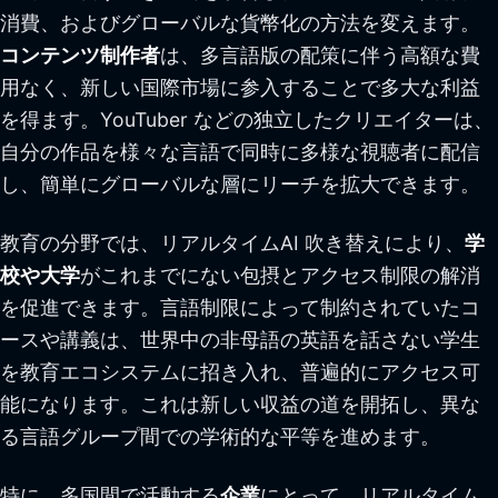
消費、およびグローバルな貨幣化の方法を変えます。
コンテンツ制作者
は、多言語版の配策に伴う高額な費
用なく、新しい国際市場に参入することで多大な利益
を得ます。YouTuber などの独立したクリエイターは、
自分の作品を様々な言語で同時に多様な視聴者に配信
し、簡単にグローバルな層にリーチを拡大できます。
教育の分野では、リアルタイムAI 吹き替えにより、
学
校や大学
がこれまでにない包摂とアクセス制限の解消
を促進できます。言語制限によって制約されていたコ
ースや講義は、世界中の非母語の英語を話さない学生
を教育エコシステムに招き入れ、普遍的にアクセス可
能になります。これは新しい収益の道を開拓し、異な
る言語グループ間での学術的な平等を進めます。
特に、多国間で活動する
企業
にとって、リアルタイム