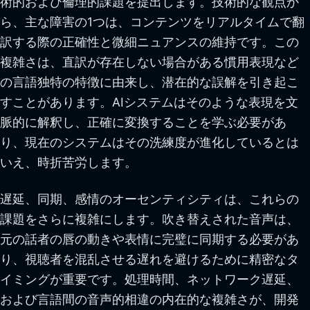
術的および倫理的課題を提出します。技術的な観点か
ら、主な障害の1つは、コンテンツをリアルタイムで翻
訳する際の正確性と微細ニュアンスの維持です。この
複雑さは、直訳が存在しない場合がある慣用表現など
の言語独特の特徴に由来し、潜在的な誤解を引き起こ
すことがあります。AIシステムはそのような表現を文
脈的に解釈し、正確に変換することを学ぶ必要があ
り、現在のシステムはその洗練度が進化しているとは
いえ、時折苦労します。
遅延、同期、感情のオーセンティシティは、これらの
課題をさらに複雑にします。吹き替えされた音声は、
元の話者の唇の動きや表情に完璧に同期する必要があ
り、視聴者を混乱させる遅れを避けるために精密なタ
イミングが重要です。処理時間、ネットワーク遅延、
および言語間の音声的相違の内在的な複雑さが、開発