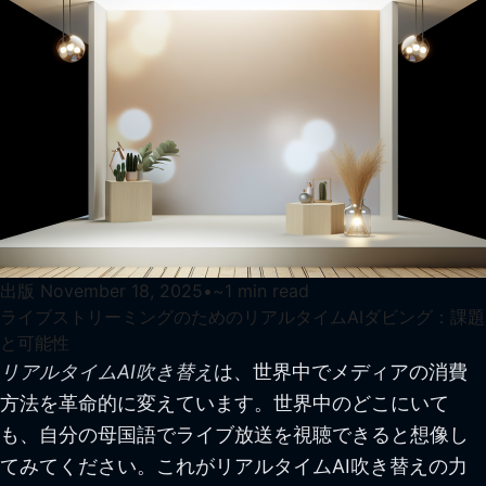
出版
November 18, 2025
•
~
1
min read
ライブストリーミングのためのリアルタイムAIダビング：課題
と可能性
リアルタイムAI吹き替え
は、世界中でメディアの消費
方法を革命的に変えています。世界中のどこにいて
も、自分の母国語でライブ放送を視聴できると想像し
てみてください。これがリアルタイムAI吹き替えの力