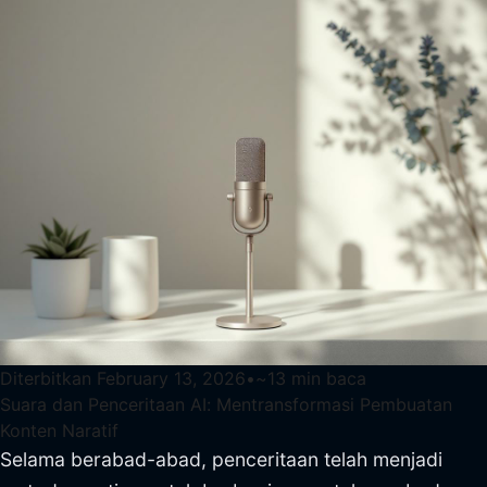
Diterbitkan
February 13, 2026
•
~
13
min baca
Suara dan Penceritaan AI: Mentransformasi Pembuatan
Konten Naratif
Selama berabad-abad, penceritaan telah menjadi