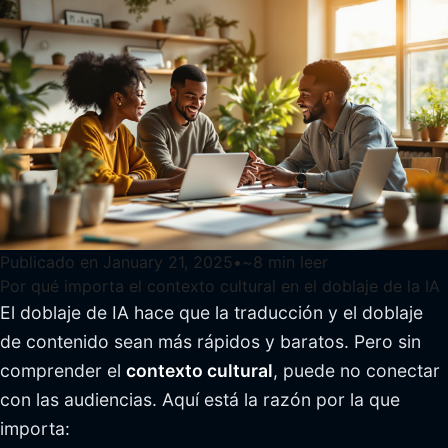
Publicado en
January 21, 2025
•
~
8
min leer
Por qué importa el contexto cultural en el doblaje de la IA
El doblaje de IA hace que la traducción y el doblaje
de contenido sean más rápidos y baratos. Pero sin
comprender el
contexto cultural
, puede no conectar
con las audiencias. Aquí está la razón por la que
importa: