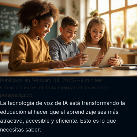
Publicado en
February 08, 2025
•
~
9
min leer
Cómo las voces de la IA mejoran el aprendizaje
personalizado
La tecnología de voz de IA está transformando la
educación al hacer que el aprendizaje sea más
atractivo, accesible y eficiente. Esto es lo que
necesitas saber: