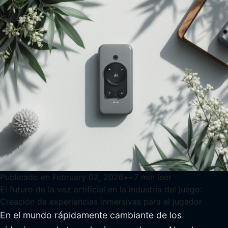
Publicado en
February 02, 2026
•
~
7
min leer
El futuro de la voz artificial en la industria del juego:
Creación de experiencias inmersivas para el jugador
En el mundo rápidamente cambiante de los