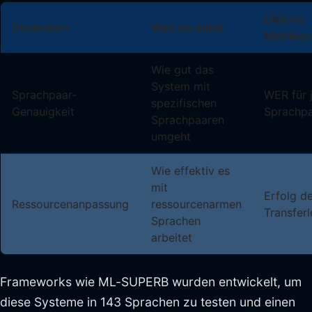
Übliche
Dimension
Was sie misst
Metriken
Wie gut das
System mit
Sprachpaar-
WER für 
spezifischen
Genauigkeit
Sprachp
Sprachpaaren
umgeht
Wie effektiv es
mit
Erfolg d
Ressourcenanpassung
ressourcenarmen
Transfer
Sprachen
arbeitet
Frameworks wie ML-SUPERB wurden entwickelt, um
diese Systeme in 143 Sprachen zu testen und einen