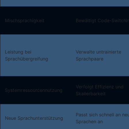
Mischsprachigkeit
Bewältigt Code-Switchi
Leistung bei
Verwalte untrainierte
Sprachübergreifung
Sprachpaare
Verfolgt Effizienz und
Systemressourcennutzung
Skalierbarkeit
Passt sich schnell an ne
Neue Sprachunterstützung
Sprachen an