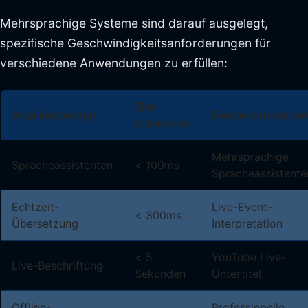
Mehrsprachige Systeme sind darauf ausgelegt,
spezifische Geschwindigkeitsanforderungen für
verschiedene Anwendungen zu erfüllen:
Ziel-
Applikationstyp
Beispielanwendu
Latenzzeit
Mehrsprachige
Spracheassistenten
< 100ms
Spracheassistente
Echtzeit-
Live-Event-
< 300ms
Übersetzung
Interpretation
< 5
YouTube Live-
Live-Beschriftung
Sekunden
Untertitel
Offline-
Professionelle