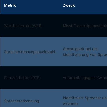
Metrik
Zweck
Wortfehlerrate (WER)
Misst Transkriptionsfehl
Genauigkeit bei der
Spracherkennungspunktzahl
Identifizierung von Spr
Echtzeitfaktor (RTF)
Verarbeitungsgeschwind
Identifiziert Sprecher u
Sprechererkennung
Akzente