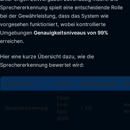
Sprechererkennung spielt eine entscheidende Rolle
bei der Gewährleistung, dass das System wie
vorgesehen funktioniert, wobei kontrollierte
Umgebungen
Genauigkeitsniveaus von 99%
erreichen.
Hier eine kurze Übersicht dazu, wie die
Sprechererkennung bewertet wird:
Komponente
Metrik
Zielgenauigkeit
Sc
Equal
Error
Au
Sprechererkennung
< 5%
Rate
Hi
(EER)