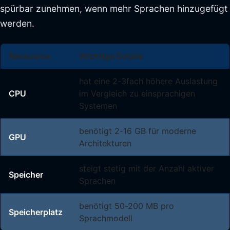
spürbar zunehmen, wenn mehr Sprachen hinzugefügt
werden.
Ressource
Wichtige Details
hat eine 2-3fach höhere Auslastung
CPU
im Vergleich zu einsprachigen
Systemen
benötigt 2-16 GB für moderne
GPU
Architekturen
steigt stetig mit der Anzahl aktiver
Speicher
Sprachen
benötigt 50-200 MB pro
Speicherplatz
Sprachmodell