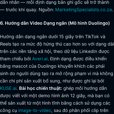
dẫn nhân — mỗi định dạng bản ghi gốc sẽ trở thành
— trước khi quay. Nguồn:
MarketingSpecialists.co.za
.
6. Hướng dẫn Video Dạng ngắn (Mô hình Duolingo)
Hướng dẫn dạng ngắn dưới 15 giây trên TikTok và
Reels tạo ra mức độ hứng thú cao hơn so với dạng dài
trên các nền tảng xã hội, theo dữ liệu LinkedIn được
tham chiếu bởi
Averi.ai
. Định dạng được điều khiển
bằng mascot của Duolingo khuyến khích các phái
sinh do người dùng tạo ra mở rộng phạm vi mà không
cần chi phí sản xuất bổ sung, như được ghi lại bởi
KUSE.ai
.
Bài học chiến thuật:
ghép mỗi hướng dẫn
được viết với một demo hình ảnh 12 giây, mà bạn có
thể sản xuất từ một hình tĩnh bằng cách sử dụng các
công cụ
image-to-video
, sau đó phân phối clip trên