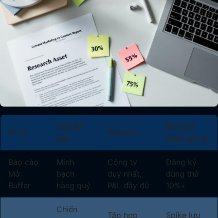
Loại ấn
Kết quả
Ví dụ
Phạm vi
bản
được ghi lại
Báo cáo
Minh
Công ty
Đăng ký
Mở
bạch
duy nhất,
dùng thử
Buffer
hàng quý
P&L đầy đủ
10%+
Chiến
Tập hợp
Spike lưu