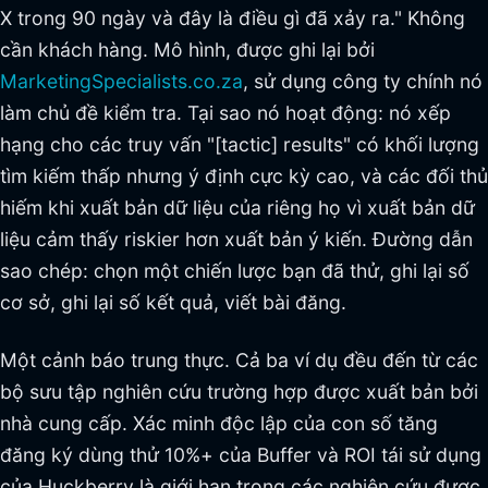
X trong 90 ngày và đây là điều gì đã xảy ra." Không
cần khách hàng. Mô hình, được ghi lại bởi
MarketingSpecialists.co.za
, sử dụng công ty chính nó
làm chủ đề kiểm tra. Tại sao nó hoạt động: nó xếp
hạng cho các truy vấn "[tactic] results" có khối lượng
tìm kiếm thấp nhưng ý định cực kỳ cao, và các đối thủ
hiếm khi xuất bản dữ liệu của riêng họ vì xuất bản dữ
liệu cảm thấy riskier hơn xuất bản ý kiến. Đường dẫn
sao chép: chọn một chiến lược bạn đã thử, ghi lại số
cơ sở, ghi lại số kết quả, viết bài đăng.
Một cảnh báo trung thực. Cả ba ví dụ đều đến từ các
bộ sưu tập nghiên cứu trường hợp được xuất bản bởi
nhà cung cấp. Xác minh độc lập của con số tăng
đăng ký dùng thử 10%+ của Buffer và ROI tái sử dụng
của Huckberry là giới hạn trong các nghiên cứu được