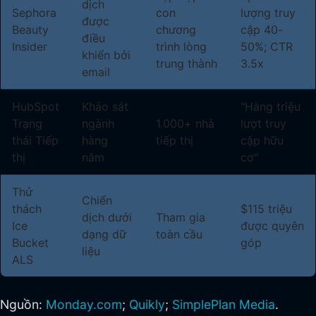
dịch
Sephora
con
lượng truy
được
Beauty
chương
cập 40-
điều
Insider
trình lòng
50%; CTR
khiển bởi
trung thành
3.5x
email
HubSpot
Khảo sát
"Hàng triệu
Trạng
ngành
1.000+ nhà
lượt truy
thái Tiếp
hàng
tiếp thị
cập hữu
thị
năm
cơ"
Thử
Chiến
thách
$115 triệu
dịch dưới
Tham gia
Ice
được quyên
dạng dữ
toàn cầu
Bucket
góp
liệu
ALS
Nguồn:
Monday.com
;
Quikly
;
SimplePlan Media
.