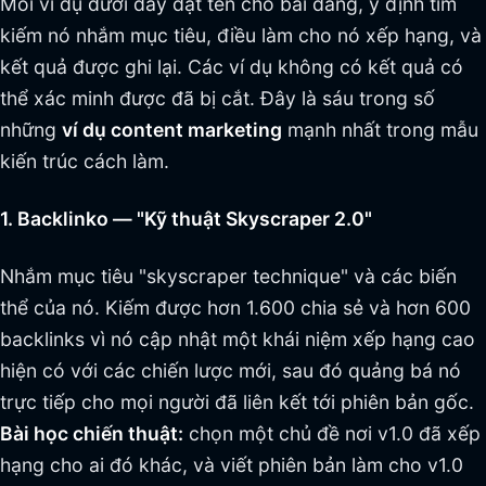
Mỗi ví dụ dưới đây đặt tên cho bài đăng, ý định tìm
kiếm nó nhắm mục tiêu, điều làm cho nó xếp hạng, và
kết quả được ghi lại. Các ví dụ không có kết quả có
thể xác minh được đã bị cắt. Đây là sáu trong số
những
ví dụ content marketing
mạnh nhất trong mẫu
kiến trúc cách làm.
1. Backlinko — "Kỹ thuật Skyscraper 2.0"
Nhắm mục tiêu "skyscraper technique" và các biến
thể của nó. Kiếm được hơn 1.600 chia sẻ và hơn 600
backlinks vì nó cập nhật một khái niệm xếp hạng cao
hiện có với các chiến lược mới, sau đó quảng bá nó
trực tiếp cho mọi người đã liên kết tới phiên bản gốc.
Bài học chiến thuật:
chọn một chủ đề nơi v1.0 đã xếp
hạng cho ai đó khác, và viết phiên bản làm cho v1.0