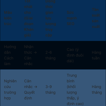
Tốt
Dòng
nhất
thời
Tần
Mẫu
cho
gian
Sức
suất
kiến
(Giai
lưu
mạnh
sản
trúc
đoạn
lượng
SEO
xuất
Khán
truy
giả)
cập
Hướng
Nhận
Cao (ý
dẫn
thức →
2-6
Hàng
định đuôi
Cách
Cân
tháng
tuần
dài)
làm
nhắc
Trung
Nghiên
Cân
bình
cứu
nhắc →
3-9
(khối
Hàng
trường
Quyết
tháng
lượng
tháng
hợp
định
thấp, ý
định cao)