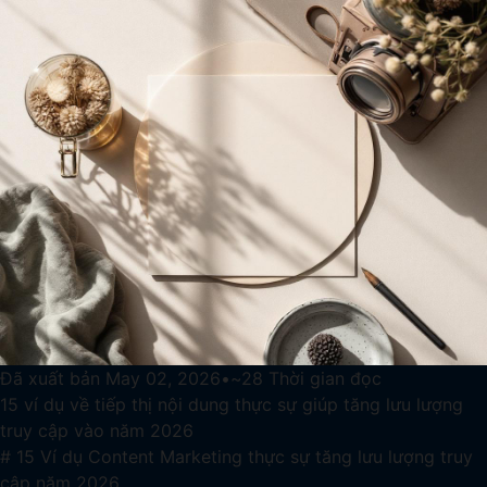
Đã xuất bản
May 02, 2026
•
~
28
Thời gian đọc
15 ví dụ về tiếp thị nội dung thực sự giúp tăng lưu lượng
truy cập vào năm 2026
# 15 Ví dụ Content Marketing thực sự tăng lưu lượng truy
cập năm 2026