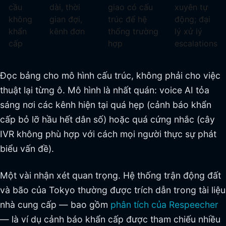
cầu
dài, thời
giao có cấu
xuyên tự
không
gian đợi,
trúc để hệ
động; đại
khẩn
kênh đơn
thống trường
lý xử lý
cấp
hợp
escalations
Đọc bảng cho mô hình cấu trúc, không phải cho việc
thuật lại từng ô. Mô hình là nhất quán: voice AI tỏa
sáng nơi các kênh hiện tại quá hẹp (cảnh báo khẩn
cấp bỏ lỡ hầu hết dân số) hoặc quá cứng nhắc (cây
IVR không phù hợp với cách mọi người thực sự phát
biểu vấn đề).
Một vài nhận xét quan trọng. Hệ thống trận động đất
và bão của Tokyo thường được trích dẫn trong tài liệu
nhà cung cấp — bao gồm
phân tích của Respeecher
— là ví dụ cảnh báo khẩn cấp được tham chiếu nhiều