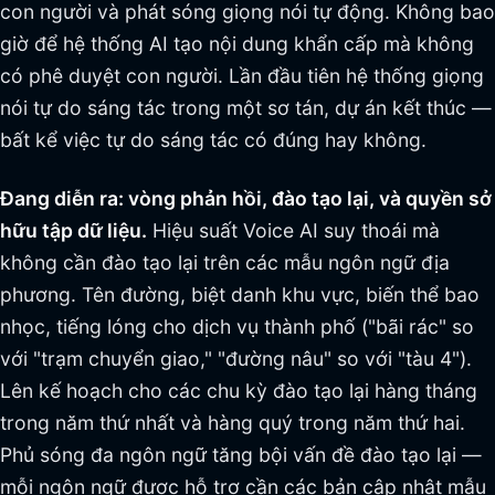
con người và phát sóng giọng nói tự động. Không bao
giờ để hệ thống AI tạo nội dung khẩn cấp mà không
có phê duyệt con người. Lần đầu tiên hệ thống giọng
nói tự do sáng tác trong một sơ tán, dự án kết thúc —
bất kể việc tự do sáng tác có đúng hay không.
Đang diễn ra: vòng phản hồi, đào tạo lại, và quyền sở
hữu tập dữ liệu.
Hiệu suất Voice AI suy thoái mà
không cần đào tạo lại trên các mẫu ngôn ngữ địa
phương. Tên đường, biệt danh khu vực, biến thể bao
nhọc, tiếng lóng cho dịch vụ thành phố ("bãi rác" so
với "trạm chuyển giao," "đường nâu" so với "tàu 4").
Lên kế hoạch cho các chu kỳ đào tạo lại hàng tháng
trong năm thứ nhất và hàng quý trong năm thứ hai.
Phủ sóng đa ngôn ngữ tăng bội vấn đề đào tạo lại —
mỗi ngôn ngữ được hỗ trợ cần các bản cập nhật mẫu