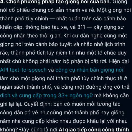
4. Chọn phương pháp tạo giọng nói của bạn.
Giọng
nói cổ phiếu chung có sẵn nhanh và rẻ. Một giọng nói
thành phố tùy chỉnh — nhất quán trên các cảnh báo
khẩn cấp, thông báo tàu xe, và 311 — xây dựng sự
công nhận theo thời gian. Khi cư dân nghe cùng một
giọng nói trên cảnh báo tuyết và nhắc nhở lịch trình
rác, thành phố tích lũy niềm tin như một tổ chức duy
nhất chứ không phải năm bộ phận bị cắt rời. Hiện đại
API text-to-speech
và
công cụ nhân bản giọng nói
làm cho một giọng nói thành phố tùy chỉnh thực tế ở
ngân sách thành phố, và cùng một đường ống có thể
dịch và cung cấp trong 33+ ngôn ngữ
mà không cần
ghi lại lại. Quyết định: bạn có muốn mỗi tương tác
công dân có vẻ như cùng một thành phố hay giống
năm nhà cung cấp khác nhau được khâu lại với nhau
không? Đây cũng là nơi
AI giao tiếp công cộng thính