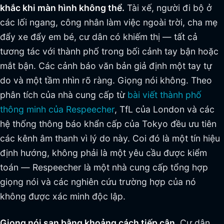
khắc khi màn hình không thể.
Tài xế, người đi bộ ở
các lối ngang, công nhân làm việc ngoài trời, cha mẹ
đẩy xe đẩy em bé, cư dân có khiếm thị — tất cả
tương tác với thành phố trong bối cảnh tay bận hoặc
mắt bận. Các cảnh báo văn bản giả định một tay tự
do và một tầm nhìn rõ ràng. Giọng nói không. Theo
phân tích của nhà cung cấp từ
bài viết thành phố
thông minh của Respeecher
, TfL của London và các
hệ thống thông báo khẩn cấp của Tokyo đều ưu tiên
các kênh âm thanh vì lý do này. Coi đó là một tín hiệu
định hướng, không phải là một yêu cầu được kiểm
toán — Respeecher là một nhà cung cấp tổng hợp
giọng nói và các nghiên cứu trường hợp của nó
không được xác minh độc lập.
Giọng nói san bằng khoảng cách tiếp cận.
Cư dân