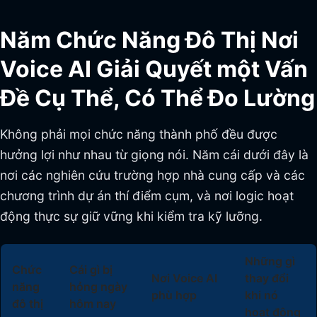
Năm Chức Năng Đô Thị Nơi
Voice AI Giải Quyết một Vấn
Đề Cụ Thể, Có Thể Đo Lường
Không phải mọi chức năng thành phố đều được
hưởng lợi như nhau từ giọng nói. Năm cái dưới đây là
nơi các nghiên cứu trường hợp nhà cung cấp và các
chương trình dự án thí điểm cụm, và nơi logic hoạt
động thực sự giữ vững khi kiểm tra kỹ lưỡng.
Những gì
Chức
Cái gì bị
Nơi Voice AI
thay đổi
năng
hỏng ngày
phù hợp
khi nó
đô thị
hôm nay
hoạt động