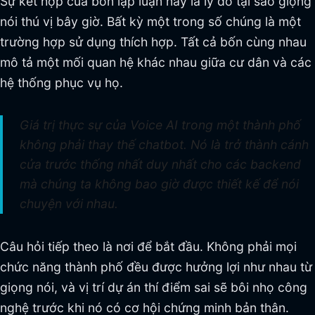
Sự kết hợp của bốn lập luận này là lý do tại sao giọng
nói thú vị bây giờ. Bất kỳ một trong số chúng là một
trường hợp sử dụng thích hợp. Tất cả bốn cùng nhau
mô tả một mối quan hệ khác nhau giữa cư dân và các
hệ thống phục vụ họ.
Giá trị thực sự của Voice AI trong một thành phố
không phải thay thế chatbot. Nó là trở thành cánh
cửa trước thống nhất duy nhất cho các backend
mà chúng ta không bao giờ được thiết kế để nói
chuyện với nhau.
Câu hỏi tiếp theo là nơi để bắt đầu. Không phải mọi
chức năng thành phố đều được hưởng lợi như nhau từ
giọng nói, và vị trí dự án thí điểm sai sẽ bôi nhọ công
nghệ trước khi nó có cơ hội chứng minh bản thân.