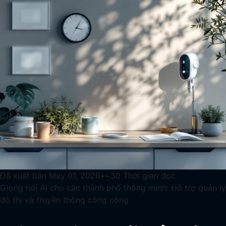
Đã xuất bản
May 01, 2026
•
~
30
Thời gian đọc
Giọng nói AI cho các thành phố thông minh: Hỗ trợ quản lý
đô thị và truyền thông công cộng