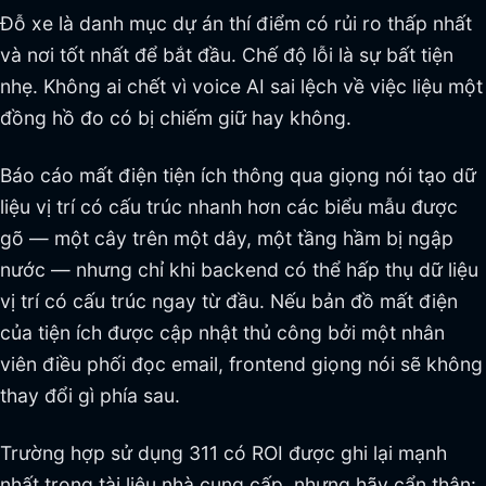
Đỗ xe là danh mục dự án thí điểm có rủi ro thấp nhất
và nơi tốt nhất để bắt đầu. Chế độ lỗi là sự bất tiện
nhẹ. Không ai chết vì voice AI sai lệch về việc liệu một
đồng hồ đo có bị chiếm giữ hay không.
Báo cáo mất điện tiện ích thông qua giọng nói tạo dữ
liệu vị trí có cấu trúc nhanh hơn các biểu mẫu được
gõ — một cây trên một dây, một tầng hầm bị ngập
nước — nhưng chỉ khi backend có thể hấp thụ dữ liệu
vị trí có cấu trúc ngay từ đầu. Nếu bản đồ mất điện
của tiện ích được cập nhật thủ công bởi một nhân
viên điều phối đọc email, frontend giọng nói sẽ không
thay đổi gì phía sau.
Trường hợp sử dụng 311 có ROI được ghi lại mạnh
nhất trong tài liệu nhà cung cấp, nhưng hãy cẩn thận: