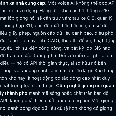
ánh xạ nhà cung cấp.
Một voice AI không thể đọc API
tàu xe là vô dụng. Hàng tồn kho các hệ thống 5-10
mà lớp giọng nói sẽ cần truy vấn: tàu xe GIS, quản lý
trường hợp 311, bản đồ mất điện tiện ích, cơ sở dữ
liệu giấy phép, nguồn cấp dữ liệu cảnh báo, điều phối
được hỗ trợ máy tính (CAD), thực thi đỗ xe, hoạt động
tuyết, lịch sự kiện công cộng, và bất kỳ lớp GIS nào
để tra cứu cấp đường phố. Đối với mỗi cái, ghi lại ba
điều — nó có API thời gian thực, ai sở hữu nó bên
trong, và khoảng cách làm mới dữ liệu là gì. Kho hàng
tồn kho này là hoạt động có tác động cao nhất duy
nhất trong toàn bộ dự án.
Công nghệ giọng nói quản
lý thành phố
mạnh mẽ sống hoặc chết trên bản đồ
API, không phải trên chất lượng giọng nói. Một giọng
nói đánh bóng đọc dữ liệu cũ tệ hơn không có giọng
nói cả.