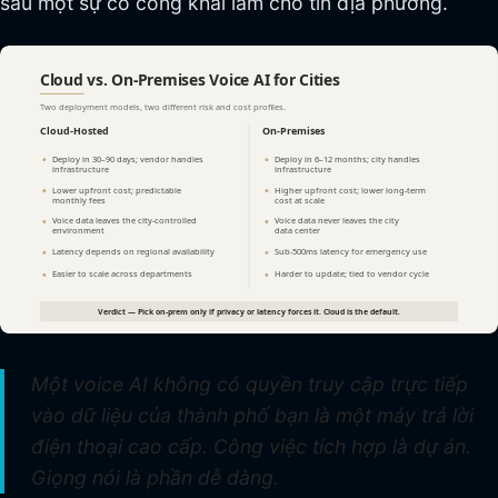
sau một sự cố công khai làm cho tin địa phương.
Một voice AI không có quyền truy cập trực tiếp
vào dữ liệu của thành phố bạn là một máy trả lời
điện thoại cao cấp. Công việc tích hợp là dự án.
Giọng nói là phần dễ dàng.