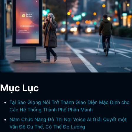
Mục Lục
Tại Sao Giọng Nói Trở Thành Giao Diện Mặc Định cho
Các Hệ Thống Thành Phố Phân Mảnh
Năm Chức Năng Đô Thị Nơi Voice AI Giải Quyết một
Vấn Đề Cụ Thể, Có Thể Đo Lường