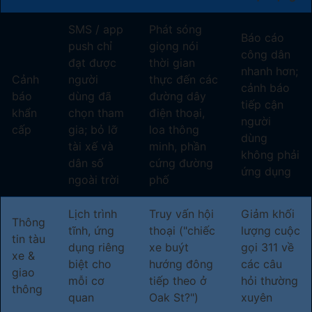
SMS / app
Phát sóng
Báo cáo
push chỉ
giọng nói
công dân
đạt được
thời gian
nhanh hơn;
Cảnh
người
thực đến các
cảnh báo
báo
dùng đã
đường dây
tiếp cận
khẩn
chọn tham
điện thoại,
người
cấp
gia; bỏ lỡ
loa thông
dùng
tài xế và
minh, phần
không phải
dân số
cứng đường
ứng dụng
ngoài trời
phố
Lịch trình
Truy vấn hội
Giảm khối
Thông
tĩnh, ứng
thoại ("chiếc
lượng cuộc
tin tàu
dụng riêng
xe buýt
gọi 311 về
xe &
biệt cho
hướng đông
các câu
giao
mỗi cơ
tiếp theo ở
hỏi thường
thông
quan
Oak St?")
xuyên