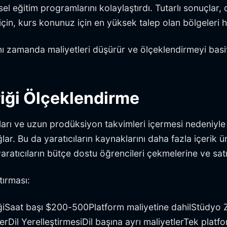
el eğitim programlarını kolaylaştırdı. Tutarlı sonuçlar, 
çin, kurs konunuz için en yüksek talep olan bölgeleri h
 zamanda maliyetleri düşürür ve ölçeklendirmeyi basitle
riği Ölçeklendirme
ları ve uzun prodüksiyon takvimleri içermesi nedeniyle p
ağlar. Bu da yaratıcıların kaynaklarını daha fazla içer
 yaratıcıların bütçe dostu öğrencileri çekmelerine ve satı
tırması:
eğiSaat başı $200-500Platform maliyetine dahilStüdy
il YerelleştirmesiDil başına ayrı maliyetlerTek platfo