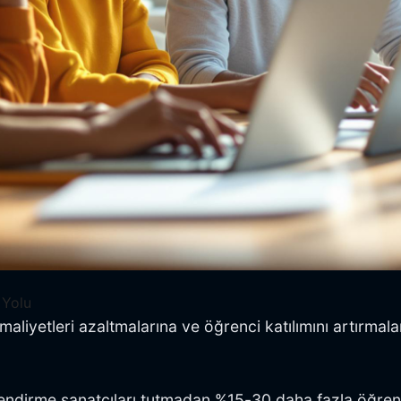
 Yolu
e, maliyetleri azaltmalarına ve öğrenci katılımını artırma
slendirme sanatçıları tutmadan %15-30 daha fazla öğren