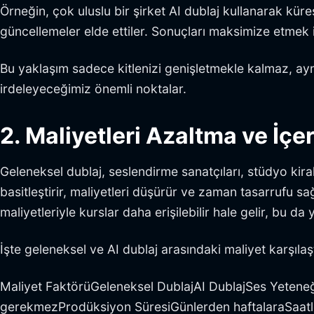
Örneğin, çok uluslu bir şirket AI dublaj kullanarak küres
güncellemeler elde ettiler. Sonuçları maksimize etmek i
Bu yaklaşım sadece kitlenizi genişletmekle kalmaz, aynı
irdeleyeceğimiz önemli noktalar.
2. Maliyetleri Azaltma ve İçe
Geleneksel dublaj, seslendirme sanatçıları, stüdyo kira
basitleştirir, maliyetleri düşürür ve zaman tasarrufu s
maliyetleriyle kurslar daha erişilebilir hale gelir, bu da
İşte geleneksel ve AI dublaj arasındaki maliyet karşılaş
Maliyet FaktörüGeleneksel DublajAI DublajSes Yeten
gerekmezProdüksiyon SüresiGünlerden haftalaraSaatlerD