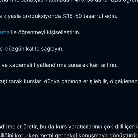
ne kıyasla prodüksiyonda %15-50 tasarruf edin.
lama
ile öğrenmeyi kişiselleştirin.
ası düzgün kalite sağlayın.
k ve kademeli fiyatlandırma sunarak kârı artırın.
aştırarak kursları dünya çapında erişilebilir, ölçeklenebi
irmeler üretir, bu da kurs yaratıcılarının çok dilli içer
işiliğini korurken metni gerçekçi konuşmaya dönüştürür