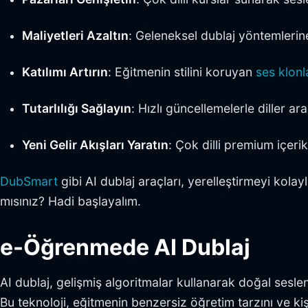
Maliyetleri Azaltın
: Geleneksel dublaj yöntemleri
Katılımı Artırın
: Eğitmenin stilini koruyan
ses klon
Tutarlılığı Sağlayın
: Hızlı güncellemelerle diller ar
Yeni Gelir Akışları Yaratın
: Çok dilli premium içeri
DubSmart
gibi AI dublaj araçları, yerelleştirmeyi kolayl
mısınız? Hadi başlayalım.
e-Öğrenmede AI Dublaj
AI dublaj, gelişmiş algoritmalar kullanarak doğal seslend
Bu teknoloji, eğitmenin benzersiz öğretim tarzını ve k