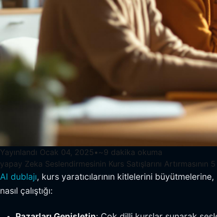
Yayınlandı
Ocak 04, 2025
•
~
9
dakika okuma
yapay Zeka Seslendirmesinin Kurs Satışlarını Artırmasının 5
AI dublajı
, kurs yaratıcılarının kitlelerini büyütmelerin
nasıl çalıştığı:
Pazarları Genişletin
: Çok dilli kurslar sunarak se