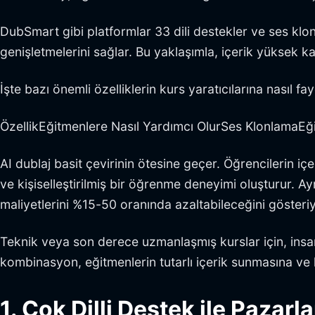
DubSmart gibi platformlar 33 dili destekler ve ses klon
genişletmelerini sağlar. Bu yaklaşımla, içerik yüksek kal
İşte bazı önemli özelliklerin kurs yaratıcılarına nasıl fa
ÖzellikEğitmenlere Nasıl Yardımcı OlurSes KlonlamaEğitmen
AI dublaj basit çevirinin ötesine geçer. Öğrencilerin i
ve kişiselleştirilmiş bir öğrenme deneyimi oluşturur. A
maliyetlerini %15-50 oranında azaltabileceğini gösteriy
Teknik veya son derece uzmanlaşmış kurslar için, insan
kombinasyon, eğitmenlerin tutarlı içerik sunmasına ve k
1. Çok Dilli Destek ile Pazarl