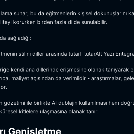
lama sunar, bu da eğitmenlerin kişisel dokunuşlarını ka
iteyi korurken birden fazla dilde sunulabilir.
yda sağladığı:
in stilini diller arasında tutarlı tutarAlt Yazı Entegrasy
çeriğe kendi ana dillerinde erişmesine olanak tanıyarak 
yrıca, maliyet açısından da verimlidir - araştırmalar, g
or.
 gözetimi ile birlikte AI dublajın kullanılması hem doğ
üresel kitlelere ulaşmasına olanak tanır.
arı Genişletme