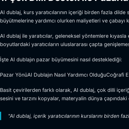
AI dublaj, kurs yaratıcılarının içeriği birden fazla dilde
büyütmelerine yardımcı olurken maliyetleri ve çabayı ko
AI dublaj ile yaratıcılar, geleneksel yöntemlere kıyasla 
boyutlardaki yaratıcıların uluslararası çapta genişlemesi 
İşte AI dublajın pazar büyümesini nasıl desteklediği:
Pazar YönüAI Dublajın Nasıl Yardımcı OlduğuCoğrafi Eri
Basit çevirilerden farklı olarak, AI dublaj, çok dilli iç
sesini ve tarzını kopyalar, materyalin dünya çapındaki 
"AI dublaj, içerik yaratıcılarının kurslarını birden 