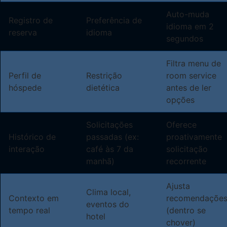
Auto-muda
Registro de
Preferência de
idioma em 2
reserva
idioma
segundos
Filtra menu de
Perfil de
Restrição
room service
hóspede
dietética
antes de ler
opções
Solicitações
Oferece
Histórico de
passadas (ex:
proativamente
interação
café às 7 da
solicitação
manhã)
recorrente
Ajusta
Clima local,
Contexto em
recomendaçõe
eventos do
tempo real
(dentro se
hotel
chover)