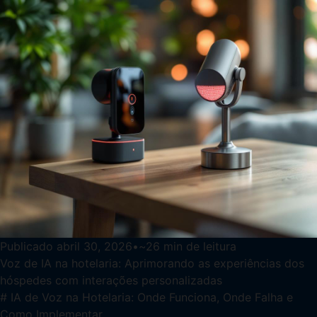
Publicado
abril 30, 2026
•
~
26
min de leitura
Voz de IA na hotelaria: Aprimorando as experiências dos
hóspedes com interações personalizadas
# IA de Voz na Hotelaria: Onde Funciona, Onde Falha e
Como Implementar