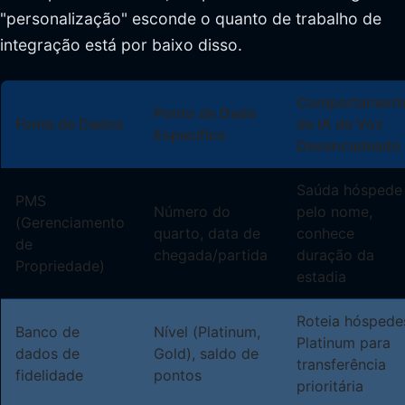
"personalização" esconde o quanto de trabalho de
integração está por baixo disso.
Comportament
Ponto de Dado
Fonte de Dados
de IA de Voz
Específico
Desencadeado
Saúda hóspede
PMS
Número do
pelo nome,
(Gerenciamento
quarto, data de
conhece
de
chegada/partida
duração da
Propriedade)
estadia
Roteia hóspede
Banco de
Nível (Platinum,
Platinum para
dados de
Gold), saldo de
transferência
fidelidade
pontos
prioritária