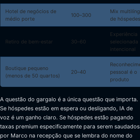
Hotel de negócios de
Mix multilín
100–300
médio porte
de hóspede
Experiência
Retiro de bem-estar
30–60
selecionada 
intencional
Reconhecim
Boutique pequeno
20–40
pessoal é o
(menos de 50 quartos)
produto
A questão do gargalo é a única questão que importa.
Se hóspedes estão em espera ou desligando, IA de
voz é um ganho claro. Se hóspedes estão pagando
taxas premium especificamente para serem saudados
por Marco na recepção que se lembra do nome do