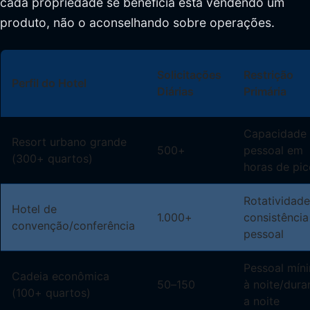
cada propriedade se beneficia está vendendo um
produto, não o aconselhando sobre operações.
Solicitações
Restrição
Perfil do Hotel
Diárias
Primária
Capacidade
Resort urbano grande
500+
pessoal em
(300+ quartos)
horas de pic
Rotatividade
Hotel de
1.000+
consistência
convenção/conferência
pessoal
Pessoal mín
Cadeia econômica
50–150
à noite/dura
(100+ quartos)
a noite