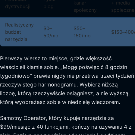
kanał
+ media
dystrybucji
blog
społeczny
społeczne
Realistyczny
$0–
$50–
budżet
$150–400
50/mo
150/mo
narzędzia
Pierwszy wiersz to miejsce, gdzie większość
właścicieli kłamie sobie. „Mogę poświęcić 8 godzin
tygodniowo" prawie nigdy nie przetrwa trzeci tydzień
rzeczywistego harmonogramu. Wybierz niższą
liczbę, którą rzeczywiście osiągniesz, a nie wyższą,
którą wyobrażasz sobie w niedzielę wieczorem.
Samotny Operator, który kupuje narzędzie za
$99/miesiąc z 40 funkcjami, kończy na używaniu 4 z