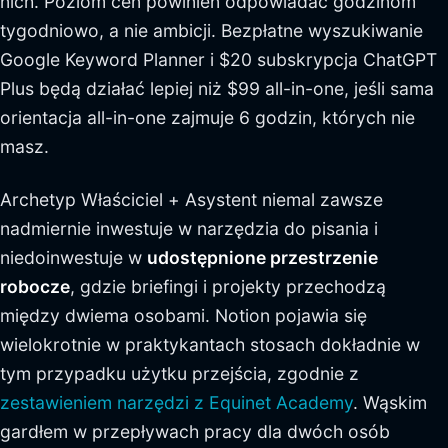
nich. Poziom cen powinien odpowiadać godzinom
tygodniowo, a nie ambicji. Bezpłatne wyszukiwanie
Google Keyword Planner i $20 subskrypcja ChatGPT
Plus będą działać lepiej niż $99 all-in-one, jeśli sama
orientacja all-in-one zajmuje 6 godzin, których nie
masz.
Archetyp Właściciel + Asystent niemal zawsze
nadmiernie inwestuje w narzędzia do pisania i
niedoinwestuje w
udostępnione przestrzenie
robocze
, gdzie briefingi i projekty przechodzą
między dwiema osobami. Notion pojawia się
wielokrotnie w praktykantach stosach dokładnie w
tym przypadku użytku przejścia, zgodnie z
zestawieniem narzędzi z Equinet Academy
. Wąskim
gardłem w przepływach pracy dla dwóch osób