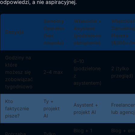
odpowiedzi, a nie aspiracyjnej.
Samotny
Właściciel +
Właściciel
Operator
Asystent
Zatrudnia
Decyzja
(bez
(podzielone
Pisarza
zespołu)
obciążenie)
($300+/m
Godziny na
6–10
które
(podzielone
2 (tylko
możesz się
2–4 max
z
przegląd)
zobowiązać
asystentem)
tygodniowo
Kto
Ty +
Asystent +
Freelancer
faktycznie
projekt
projekt AI
lub agenc
pisze?
AI
Blog + 1
Blog + em
Potrzeba
Tylko