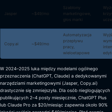
Szablony
Wyżs
Jasper
~$49/mo
marketingowe,
krz
głos marki
ucze
Automatyzacja
Wyjś
przepływu
wym
Copy.ai
~$49/mo
pracy,
inte
wieloetapowe
edyt
W 2024–2025 luka między modelami ogólnego
przeznaczenia (ChatGPT, Claude) a dedykowanymi
narzędziami marketingowymi (Jasper, Copy.ai)
drastycznie się zmniejszyła. Dla osób nieglogujących
publikujących 2–4 posty miesięcznie, ChatGPT Plus
lub Claude Pro za $20/miesiąc zapewnia około 90%