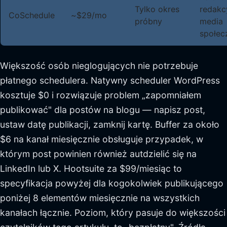
Tylko okres
redakc
CoSchedule
~$29/mo
próbny
media
społec
Większość osób nieglogujących nie potrzebuje
płatnego schedulera. Natywny scheduler WordPress
kosztuje $0 i rozwiązuje problem „zapomniałem
publikować" dla postów na blogu — napisz post,
ustaw datę publikacji, zamknij kartę. Buffer za około
$6 na kanał miesięcznie obsługuje przypadek, w
którym post powinien również autdzielić się na
LinkedIn lub X. Hootsuite za $99/miesiąc to
specyfikacja powyżej dla kogokolwiek publikującego
poniżej 8 elementów miesięcznie na wszystkich
kanałach łącznie. Poziom, który pasuje do większości