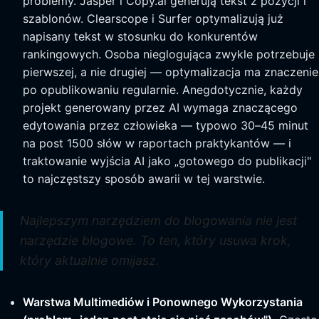
problemy. Jasper i Copy.ai generują tekst z pozycji i
szablonów. Clearscope i Surfer optymalizują już
napisany tekst w stosunku do konkurentów
rankingowych. Osoba nieglogująca zwykle potrzebuje
pierwszej, a nie drugiej — optymalizacja ma znaczenie
po opublikowaniu regularnie. Anegdotycznie, każdy
projekt generowany przez AI wymaga znaczącego
edytowania przez człowieka — typowo 30–45 minut
na post 1500 słów w raportach praktykantów — i
traktowanie wyjścia AI jako „gotowego do publikacji"
to najczęstszy sposób awarii w tej warstwie.
Najlepszym narzędziem do blogowania nie jest
narzędzie blogowe. To ten, który usuwa krok,
który aktualnie omijasz.
Warstwa Multimediów i Ponownego Wykorzystania