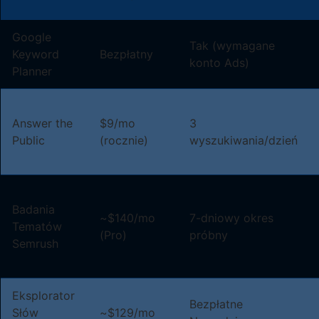
Google
Tak (wymagane
Keyword
Bezpłatny
konto Ads)
Planner
Answer the
$9/mo
3
Public
(rocznie)
wyszukiwania/dzień
Badania
~$140/mo
7-dniowy okres
Tematów
(Pro)
próbny
Semrush
Eksplorator
Bezpłatne
Słów
~$129/mo