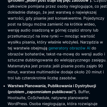
(problem „jeden post staje się pięć zasobów").
Często
całkowicie pomijana przez osoby nieglogujące, co jest
dokładnie dlatego, że jest warstwą o największej
wartości, gdy pisanie jest konsekwentne. Pojedynczy
post na blogu można zamienić na krótkie wideo,
wersję audio osadzoną w górnej części strony lub
przetłumaczyć na inne rynki — mnożąc wartość
wysiłku pisania, który właśnie włożyłeś. Narzędzia w
tej warstwie obejmują
generatory obrazów AI
do
obrazów bohaterów, tekst-na-mowę do wersji audio i
sztuczne dubbingowanie do wielojęzycznego zasięgu.
Matematyka jest prosta: jeśli pisanie postu zajęło 90
minut, warstwa multimediów dodaje około 20 minut i
troi lub czterokrotnie liczbę zasobów.
Warstwa Planowania, Publikowania i Dystrybucji
(problem „zapomniałem publikować").
Buffer,
Hootsuite, CoSchedule, natywne planowanie
WordPress. Osoba nieglogująca, która rozwiązuje