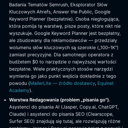
Badania Tematów Semrush, Eksplorator Słów
Kluczowych Ahrefs, Answer the Public, Google
Keyword Planner (bezpłatnie). Osoba nieglogująca,
która pomija tę warstwę, pisze posty, które nikt nie
wyszukuje. Google Keyword Planner jest bezpłatny,
ale zbudowany dla reklamodawców — przedziały
wolumenu słów kluczowych są szerokie („100–1K")
zamiast precyzyjne. Dla samotnego operatora z
budżetem $0 to narzędzie o najwyższej wartości
bezpłatne. Wiele praktycznych stosów narzędzi
wymienia go jako punkt wejścia dokładnie z tego
powodu (
MailerLite — źródło dostawcy
,
Equinet
Academy
).
Warstwa Redagowania (problem „pisania go").
Asystenci do pisania AI (Jasper, Copy.ai, ChatGPT,
Claude) i asystenci do pisania SEO (Clearscope,
Surfer SEO) znajdują się tutaj, ale rozwiązują różne