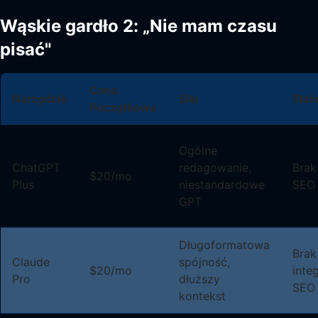
Wąskie gardło 2: „Nie mam czasu
pisać"
Cena
Narzędzie
Siła
Słab
Początkowa
Ogólne
ChatGPT
redagowanie,
Brak
$20/mo
Plus
niestandardowe
SEO
GPT
Długoformatowa
Brak
Claude
spójność,
$20/mo
integ
Pro
dłuższy
SEO
kontekst