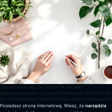
Opublikowano
May 04, 2026
•
~
18
min read
Najlepsze narzędzia do content marketingu dla właścicieli
stron internetowych, którzy nie mają czasu na blogowanie
Posiadasz stronę internetową. Wiesz, że
narzędzia