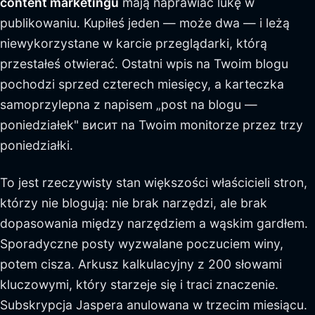
content marketingu
mają naprawiać lukę w
publikowaniu. Kupiłeś jeden — może dwa — i leżą
niewykorzystane w karcie przeglądarki, którą
przestałeś otwierać. Ostatni wpis na Twoim blogu
pochodzi sprzed czterech miesięcy, a karteczka
samoprzylepna z napisem „post na blogu —
poniedziałek" висит na Twoim monitorze przez trzy
poniedziałki.
To jest rzeczywisty stan większości właścicieli stron,
którzy nie blogują: nie brak narzędzi, ale brak
dopasowania między narzędziem a wąskim gardłem.
Sporadyczne posty wyzwalane poczuciem winy,
potem cisza. Arkusz kalkulacyjny z 200 słowami
kluczowymi, który starzeje się i traci znaczenie.
Subskrypcja Jaspera anulowana w trzecim miesiącu.