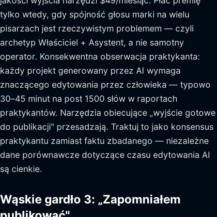
jakości wyjścia narzędzi $49/miesiąc. Płać premię
tylko wtedy, gdy spójność głosu marki na wielu
pisarzach jest rzeczywistym problemem — czyli
archetyp Właściciel + Asystent, a nie samotny
operator. Konsekwentna obserwacja praktykanta:
każdy projekt generowany przez AI wymaga
znaczącego edytowania przez człowieka — typowo
30–45 minut na post 1500 słów w raportach
praktykantów. Narzędzia obiecujące „wyjście gotowe
do publikacji" przesadzają. Traktuj to jako konsensus
praktykantu zamiast faktu zbadanego — niezależne
dane porównawcze dotyczące czasu edytowania AI
są cienkie.
Wąskie gardło 3: „Zapomniałem
publikować"