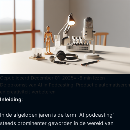
Gepubliceerd
December 01, 2025
•
~
8
min lezen
De opkomst van AI in Podcasting: Productie automatiseren
en creativiteit verbeteren
Inleiding:
In de afgelopen jaren is de term "AI podcasting"
steeds prominenter geworden in de wereld van