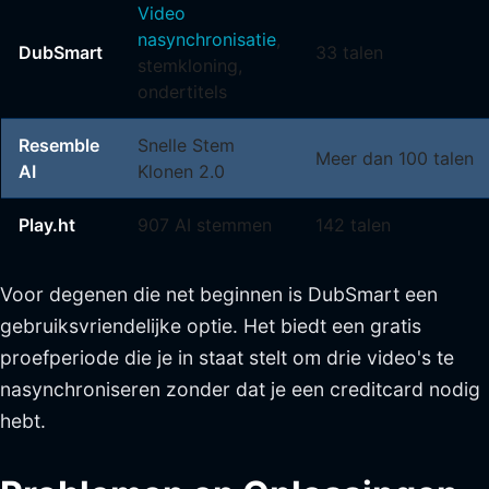
Video
nasynchronisatie
,
DubSmart
33 talen
stemkloning,
ondertitels
Resemble
Snelle Stem
Meer dan 100 talen
AI
Klonen 2.0
Play.ht
907 AI stemmen
142 talen
Voor degenen die net beginnen is DubSmart een
gebruiksvriendelijke optie. Het biedt een gratis
proefperiode die je in staat stelt om drie video's te
nasynchroniseren zonder dat je een creditcard nodig
hebt.