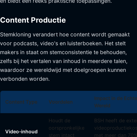
en biedt een reeks praktische toepassingen.
Content Productie
Stemkloning verandert hoe content wordt gemaakt
voor podcasts, video's en luisterboeken. Het stelt
makers in staat om stemconsistentie te behouden,
zelfs bij het vertalen van inhoud in meerdere talen,
waardoor ze wereldwijd met doelgroepen kunnen
verbonden worden.
Impact in de Echt
Content Type
Voordelen
Wereld
Houdt de
BSH heeft de exte
oorspronkelijke
videoproductieko
Video-inhoud
stem intact
met meer dan 70