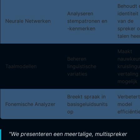
Behoudt 
Analyseren
identiteit
Neurale Netwerken
stempatronen en
van de
-kenmerken
spreker o
talen hee
Maakt
Beheren
nauwkeur
Taalmodellen
linguïstische
kruisling
variaties
vertaling
mogelijk
Breekt spraak in
Verbetert
Fonemische Analyzer
basisgeluidsunits
model
op
efficiënti
"We presenteren een meertalige, multispreker