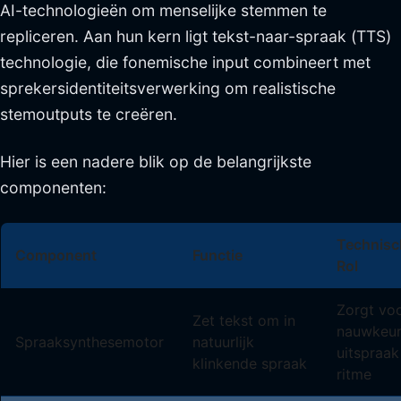
AI-technologieën om menselijke stemmen te
repliceren. Aan hun kern ligt tekst-naar-spraak (TTS)
technologie, die fonemische input combineert met
sprekersidentiteitsverwerking om realistische
stemoutputs te creëren.
Hier is een nadere blik op de belangrijkste
componenten:
Technisc
Component
Functie
Rol
Zorgt vo
Zet tekst om in
nauwkeur
Spraaksynthesemotor
natuurlijk
uitspraak
klinkende spraak
ritme