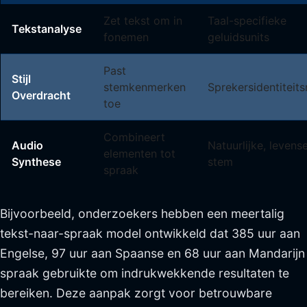
Zet tekst om in
Taal-specifieke
Tekstanalyse
fonemen
geluidsunits
Past
Stijl
stemkenmerken
Sprekersidentiteit
Overdracht
toe
Combineert
Audio
Natuurlijke, levens
elementen tot
Synthese
stem
spraak
Bijvoorbeeld, onderzoekers hebben een meertalig
tekst-naar-spraak model ontwikkeld dat 385 uur aan
Engelse, 97 uur aan Spaanse en 68 uur aan Mandarijn
spraak gebruikte om indrukwekkende resultaten te
bereiken. Deze aanpak zorgt voor betrouwbare