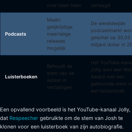
over talen heen
verlaagd
Maakt
De wereldwijde
gelijktijdige
podcastmarkt wor
Podcasts
meertalige
geschat op 30,03
releases
miljard dollar in 2
mogelijk
Het YouTube-kana
Behoudt de
Jolly won een We
stem van de
Luisterboeken
Award met een
auteur in
gekloonde stem v
vertalingen
een luisterboek
Een opvallend voorbeeld is het YouTube-kanaal Jolly,
dat
Respeecher
gebruikte om de stem van Josh te
klonen voor een luisterboek van zijn autobiografie.