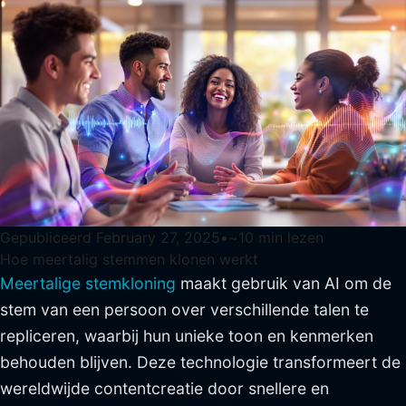
Gepubliceerd
February 27, 2025
•
~
10
min lezen
Hoe meertalig stemmen klonen werkt
Meertalige stemkloning
maakt gebruik van AI om de
stem van een persoon over verschillende talen te
repliceren, waarbij hun unieke toon en kenmerken
behouden blijven. Deze technologie transformeert de
wereldwijde contentcreatie door snellere en