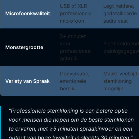
USB of XLR
Legt heldere,
Microfoonkwaliteit
professionele
gedetailleerde
microfoon
audio vast
5+ minuten
voor
Biedt voldoen
Monstergrootte
professioneel
trainingsgegev
gebruik
Conversatie,
Maakt veelzijd
Variety van Spraak
emotionele
stemkloning
bereik
mogelijk
"Professionele stemkloning is een betere optie
voor mensen die hopen om de beste stemklonen
te ervaren, met ≥5 minuten spraakinvoer en een
output van hoge kwaliteit in slechts 30 minuten." -