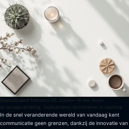
Gepubliceerd
February 05, 2026
•
~
10
min lezen
AI-spraakvertaling: Taalbarrières doorbreken in realtime
In de snel veranderende wereld van vandaag kent
communicatie geen grenzen, dankzij de innovatie van