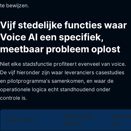
te bewijzen.
Vijf stedelijke functies waar
Voice AI een specifiek,
meetbaar probleem oplost
Niet elke stadsfunctie profiteert evenveel van voice.
De vijf hieronder zijn waar leveranciers casestudies
en pilotprogramma's samenkomen, en waar de
operationele logica echt standhoudend onder
controle is.
Wat vandaag
Waar voi
Stadsfunctie
kapot is
past