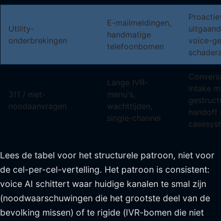
Proactie
E-mailmeldingen,
Utility-
uitgaand
handmatige
onderbrekingen
voice-g
telefoonbomen
schader
Conversa
Lange IVR-
intake m
311 / niet-
menu's,
gestruct
noodaanvragen
wachttijden,
handoff 
single-channel
casesys
Lees de tabel voor het structurele patroon, niet voor
de cel-per-cel-vertelling. Het patroon is consistent:
voice AI schittert waar huidige kanalen te smal zijn
(noodwaarschuwingen die het grootste deel van de
bevolking missen) of te rigide (IVR-bomen die niet