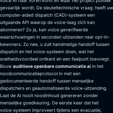
voice AI naar voren komt en waar het project politiek
gevaarlijk wordt. De sleuteltechnische vraag: heeft uw
computer-aided dispatch (CAD)-systeem een
uitgaande API waarop de voice-laag zich kan
abonneren? Zo ja, kan voice geverifieerde
waarschuwingen in seconden uitzenden naar opt-in-
bewoners. Zo nee, u zult handmatige handoff tussen
dispatch en het voice-systeem doen, wat het
snelheidsvoordeel ontkent en een faalpunt toevoegt.
Bouw
auditieve openbare communicatie ai
in het
noodcommunicatieprotocol in met een
gedocumenteerde handoff tussen menselijke
dispatchers en geautomatiseerde voice-uitzending.
Laat de AI nooit noodinhoud genereren zonder
menselijke goedkeuring. De eerste keer dat het
voice-systeem improveert tijdens een evacuatie,