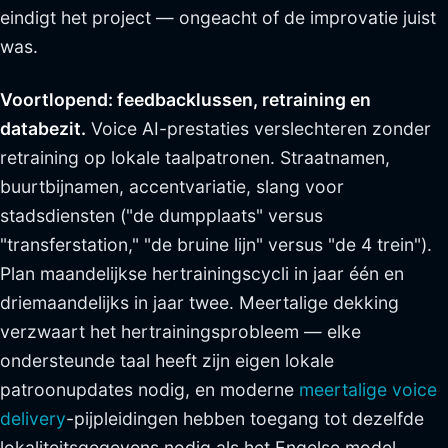
eindigt het project — ongeacht of de improvatie juist
was.
Voortlopend: feedbacklussen, retraining en
databezit.
Voice AI-prestaties verslechteren zonder
retraining op lokale taalpatronen. Straatnamen,
buurtbijnamen, accentvariatie, slang voor
stadsdiensten ("de dumpplaats" versus
"transferstation," "de bruine lijn" versus "de 4 trein").
Plan maandelijkse hertrainingscycli in jaar één en
driemaandelijks in jaar twee. Meertalige dekking
verzwaart het hertrainingsprobleem — elke
ondersteunde taal heeft zijn eigen lokale
patroonupdates nodig, en moderne
meertalige voice
delivery
-pijpleidingen hebben toegang tot dezelfde
lokaliteitsgegevens nodig als het Engelse model.