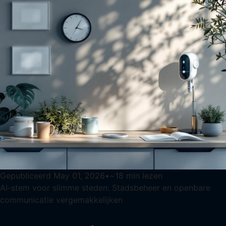
Gepubliceerd
May 01, 2026
•
~
18
min lezen
AI-stem voor slimme steden: Stadsbeheer en openbare
communicatie vergemakkelijken