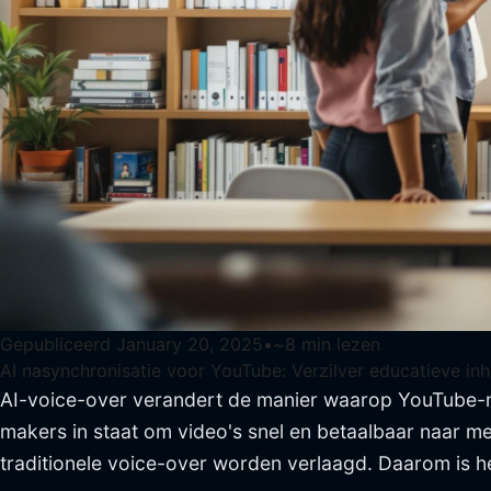
Gepubliceerd
January 20, 2025
•
~
8
min lezen
AI nasynchronisatie voor YouTube: Verzilver educatieve in
AI-voice-over verandert de manier waarop YouTube-ma
makers in staat om video's snel en betaalbaar naar m
traditionele voice-over worden verlaagd. Daarom is 