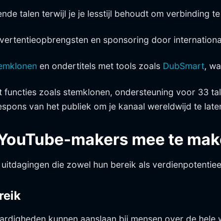
lende talen terwijl je je lesstijl behoudt om verbindin
dvertentieopbrengsten en sponsoring door internationa
emklonen
en ondertitels met tools zoals
DubSmart
, wa
uncties zoals stemklonen, ondersteuning voor 33 tale
espons van het publiek om je kanaal wereldwijd te late
 YouTube-makers mee te ma
itdagingen die zowel hun bereik als verdienpotentiee
reik
rdigheden kunnen aanslaan bij mensen over de hele we