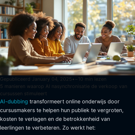
Gepubliceerd
January 04, 2025
•
~
10
min lezen
5 manieren waarop AI nasynchronisatie de verkoop van
cursussen stimuleert
AI-dubbing
transformeert online onderwijs door
cursusmakers te helpen hun publiek te vergroten,
kosten te verlagen en de betrokkenheid van
leerlingen te verbeteren. Zo werkt het: