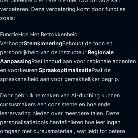
betrokkenheid en retentie met 15% tot 30% kan
verbeteren. Deze verbetering komt door functies
zoals:
FunctieHoe Het Betrokkenheid
Verhoogt
Stemklonering
Behoudt de toon en
persoonlijkheid van de instructeur.
Regionale
Aanpassing
Past inhoud aan voor regionale accenten
en voorkeuren.
Spraakoptimalisatie
Past de
spreeksnelheid aan voor gemakkelijker begrip.
Door gebruik te maken van AI-dubbing kunnen
cursusmakers een consistente en boeiende
leerervaring bieden over meerdere talen. Deze
personalisatietools herdefiniëren hoe leerlingen
omgaan met cursusmateriaal, wat leidt tot betere