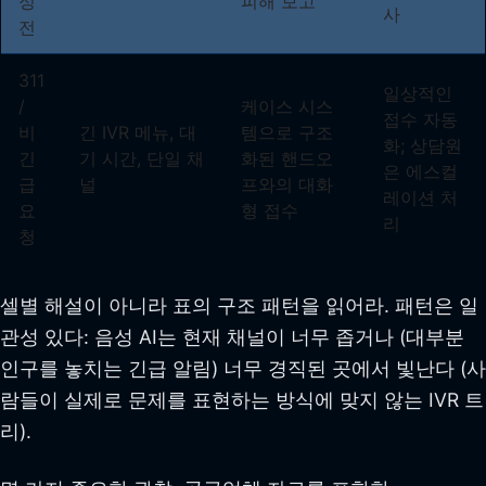
정
피해 보고
사
전
311
일상적인
/
케이스 시스
접수 자동
비
긴 IVR 메뉴, 대
템으로 구조
화; 상담원
긴
기 시간, 단일 채
화된 핸드오
은 에스컬
급
널
프와의 대화
레이션 처
요
형 접수
리
청
셀별 해설이 아니라 표의 구조 패턴을 읽어라. 패턴은 일
관성 있다: 음성 AI는 현재 채널이 너무 좁거나 (대부분
인구를 놓치는 긴급 알림) 너무 경직된 곳에서 빛난다 (사
람들이 실제로 문제를 표현하는 방식에 맞지 않는 IVR 트
리).