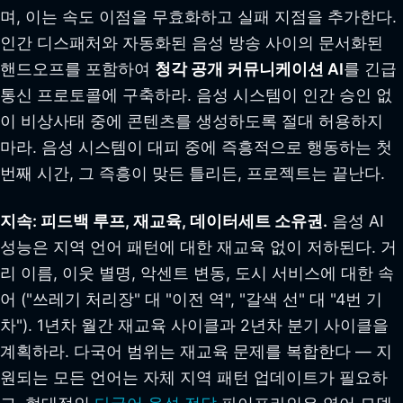
며, 이는 속도 이점을 무효화하고 실패 지점을 추가한다.
인간 디스패처와 자동화된 음성 방송 사이의 문서화된
핸드오프를 포함하여
청각 공개 커뮤니케이션 AI
를 긴급
통신 프로토콜에 구축하라. 음성 시스템이 인간 승인 없
이 비상사태 중에 콘텐츠를 생성하도록 절대 허용하지
마라. 음성 시스템이 대피 중에 즉흥적으로 행동하는 첫
번째 시간, 그 즉흥이 맞든 틀리든, 프로젝트는 끝난다.
지속: 피드백 루프, 재교육, 데이터세트 소유권.
음성 AI
성능은 지역 언어 패턴에 대한 재교육 없이 저하된다. 거
리 이름, 이웃 별명, 악센트 변동, 도시 서비스에 대한 속
어 ("쓰레기 처리장" 대 "이전 역", "갈색 선" 대 "4번 기
차"). 1년차 월간 재교육 사이클과 2년차 분기 사이클을
계획하라. 다국어 범위는 재교육 문제를 복합한다 — 지
원되는 모든 언어는 자체 지역 패턴 업데이트가 필요하