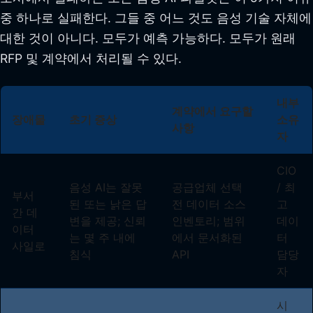
중 하나로 실패한다. 그들 중 어느 것도 음성 기술 자체에
대한 것이 아니다. 모두가 예측 가능하다. 모두가 원래
RFP 및 계약에서 처리될 수 있다.
내부
계약에서 요구할
장애물
초기 증상
소유
사항
자
CIO
음성 AI는 잘못
공급업체 선택
/ 최
부서
된 또는 낡은 답
전 데이터 소스
고
간 데
변을 제공; 신뢰
인벤토리; 범위
데이
이터
는 몇 주 내에
에서 문서화된
터
사일로
침식
API
담당
자
시