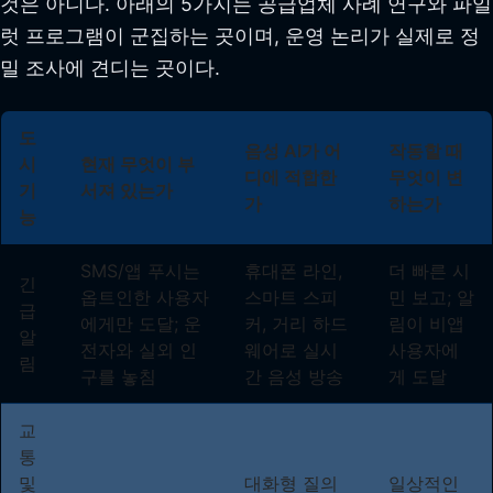
것은 아니다. 아래의 5가지는 공급업체 사례 연구와 파일
럿 프로그램이 군집하는 곳이며, 운영 논리가 실제로 정
밀 조사에 견디는 곳이다.
도
음성 AI가 어
작동할 때
시
현재 무엇이 부
디에 적합한
무엇이 변
기
서져 있는가
가
하는가
능
SMS/앱 푸시는
휴대폰 라인,
더 빠른 시
긴
옵트인한 사용자
스마트 스피
민 보고; 알
급
에게만 도달; 운
커, 거리 하드
림이 비앱
알
전자와 실외 인
웨어로 실시
사용자에
림
구를 놓침
간 음성 방송
게 도달
교
통
및
대화형 질의
일상적인