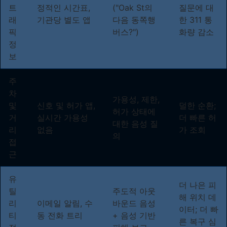
트
정적인 시간표,
("Oak St의
질문에 대
래
기관당 별도 앱
다음 동쪽행
한 311 통
픽
버스?")
화량 감소
정
보
주
차
가용성, 제한,
및
신호 및 허가 앱,
덜한 순환;
허가 상태에
거
실시간 가용성
더 빠른 허
대한 음성 질
리
없음
가 조회
의
접
근
유
더 나은 피
틸
주도적 아웃
해 위치 데
리
이메일 알림, 수
바운드 음성
이터; 더 빠
티
동 전화 트리
+ 음성 기반
른 복구 심