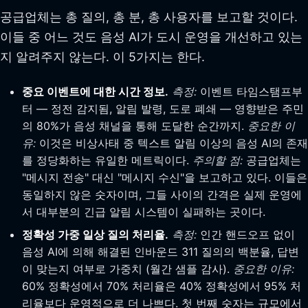
공급업체는 총 질의, 총 분, 총 사용자를 보고할 것이다.
이들 중 어느 것도 음성 AI가 도시 운영을 개선하고 있는
지 알려주지 않는다. 이 5가지는 한다.
중요 이벤트에 대한 시간 정보.
측정:
이벤트 타임스탬프부
터 — 정전 감지됨, 알림 발령, 도로 폐쇄 — 영향받은 주민
의 80%가 음성 채널을 통해 도달한 순간까지.
중요한 이
유:
이것은 비상사태 중 텍스트 알림 이상의 음성 AI의 존재
를 정당화하는 유일한 메트릭이다.
주의할 점:
공급업체는
"메시지 전송" 대신 "메시지 수신"을 보고하고 있다. 이들은
동일하지 않은 숫자이며, 그들 사이의 간격은 실제 운영에
서 대부분의 긴급 알림 시스템이 실패하는 곳이다.
정확성 가중 일상 질의 처리율.
측정:
인간 핸드오프 없이
음성 AI에 의해 해결된 인바운드 311 질의의 백분율, 답변
이 맞는지 여부로 가중치 (월간 샘플 감사).
중요한 이유:
60% 정확성에서 70% 처리율은 40% 정확성에서 95% 처
리율보다 운영적으로 더 나쁘다. 첫 번째 숫자는 규모에서