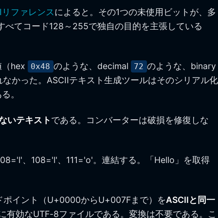
CIIリファレンス
によると。その1つの未使用ビットが、多
らはすべてコード128～255で独自の目的を主張している
（hex
のような、decimal
のような、binary
0x48
72
かった。ASCIIテキスト生成ツールはそのシリアル化
ある。
いないテキスト
である。コンバーターは破損を修復しな
='l'、108='l'、111='o'。連結する。「Hello」を取得
ポイント（U+0000からU+007Fまで）を
ASCIIと同一
に有効なUTF-8ファイルである。変換は不要である。こ