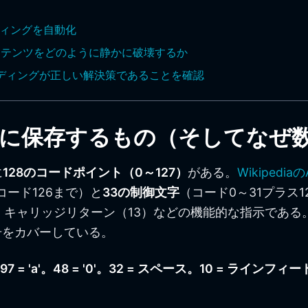
コーディングを自動化
代的コンテンツをどのように静かに破壊するか
ーディングが正しい解決策であることを確認
実際に保存するもの（そしてなぜ
に
128のコードポイント（0～127）
がある。
Wikipedi
コード126まで）と
33の制御文字
（コード0～31プラス
）、キャリッジリターン（13）などの機能的な指示であ
号をカバーしている。
'。97 = 'a'。48 = '0'。32 = スペース。10 = ラインフィ