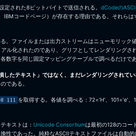
0に設定された8ビットバイトで送信される。
dCodeのAS
s-1252、IBMコードページ）が存在する理由である。それ
る。ファイルまたは出力ストリームはニューモリック値
アル化されたのであり、グリフとしてレンダリングされな
に各数字を同じ固定マッピングテーブルで調べるだけで
「破損したテキスト」ではなく、まだレンダリングされて
る
のである。
を取得する。各値を調べる：72='H'、101='e'、108
08 111
ンテキストは：
Unicode Consortium
は最初の128のコード
性であった。純粋なASCIIテキストファイルは自動的