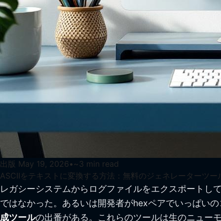
出版
May 19, 2026
•
~
3
min read
ASCIIをテキストに変換する方法：無料のジェネレーターツー
レガシーシステムからログファイルをエクスポートし
ではなかった。あるいは開発者がhexペアでいっぱい
成ツール
の出番がある。これらのツールは生のニュー