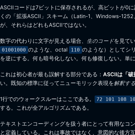
ASCIIコードは7ビットに保存されるが、高ビットが
くの「拡張ASCII」スキーム（Latin-1、Window
が、それらはどれもASCIIではない。
数字の代わりに文字が見える場合、
生のコード
を見てい
のような、octal
のような）としてシリ
01001000
110
を逆にする。何も暗号化しない。何も修復しない。単
これは初心者が最も誤解する部分である：
ASCIIは
い。既知の標準に従ってニューモリック表現を
解釈す
1行でのウォークスルーはここである。
72 101 108 1
する。これが全アルゴリズムである。
テキストエンコーディングを扱う者にとって有用なコ
と定義している。これは事故ではなく、意図的な後方互換