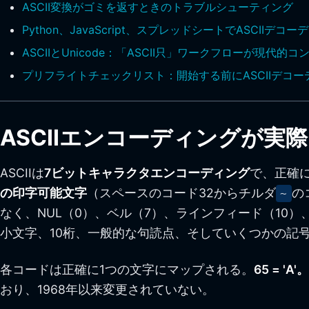
ASCII変換がゴミを返すときのトラブルシューティング
Python、JavaScript、スプレッドシートでASCIIデ
ASCIIとUnicode：「ASCII只」ワークフローが現
プリフライトチェックリスト：開始する前にASCIIデコ
ASCIIエンコーディングが
ASCIIは
7ビットキャラクタエンコーディング
で、正確
の印字可能文字
（スペースのコード32からチルダ
の
~
なく、NUL（0）、ベル（7）、ラインフィード（10
小文字、10桁、一般的な句読点、そしていくつかの記
各コードは正確に1つの文字にマップされる。
65 = 'A
おり、1968年以来変更されていない。