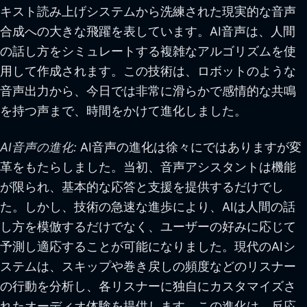
キスト読み上げシステムから洗練された現実的な音声
合成への大きな飛躍を表しています。AI音声は、人間
の話し方をシミュレートする複雑なアルゴリズムを使
用して作成されます。この技術は、ロボットのような
音声出力から、今日では非常に滑らかで感情的な共鳴
を持つ声まで、時間をかけて進化しました。
AI音声の進化:
AI音声の進化は徐々にではありますが変
革をもたらしました。当初、音声アシスタントは機能
が限られ、基本的な応答と支援を提供するだけでし
た。しかし、技術の急速な進歩により、AIは人間の話
し方を模倣するだけでなく、ユーザーの好みに応じて
予測し適応することが可能になりました。現代のAIシ
ステムは、スキップや巻き戻しの頻度などのリスナー
の行動を分析し、各リスナーに独自にカスタマイズさ
れたオーディオ体験を提供します。この進化は、反応