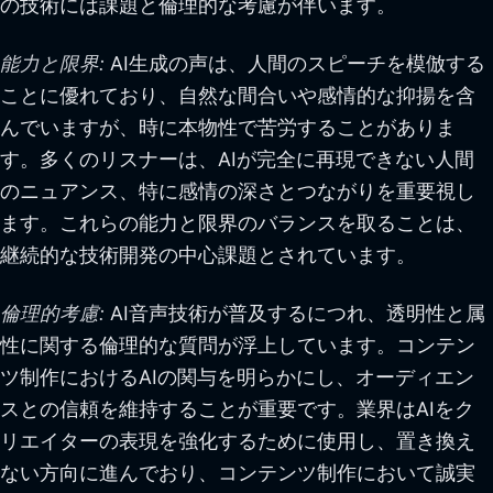
の技術には課題と倫理的な考慮が伴います。
能力と限界:
AI生成の声は、人間のスピーチを模倣する
ことに優れており、自然な間合いや感情的な抑揚を含
んでいますが、時に本物性で苦労することがありま
す。多くのリスナーは、AIが完全に再現できない人間
のニュアンス、特に感情の深さとつながりを重要視し
ます。これらの能力と限界のバランスを取ることは、
継続的な技術開発の中心課題とされています。
倫理的考慮:
AI音声技術が普及するにつれ、透明性と属
性に関する倫理的な質問が浮上しています。コンテン
ツ制作におけるAIの関与を明らかにし、オーディエン
スとの信頼を維持することが重要です。業界はAIをク
リエイターの表現を強化するために使用し、置き換え
ない方向に進んでおり、コンテンツ制作において誠実