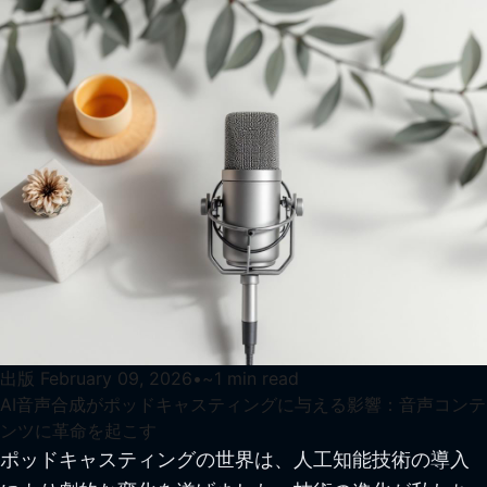
出版
February 09, 2026
•
~
1
min read
AI音声合成がポッドキャスティングに与える影響：音声コンテ
ンツに革命を起こす
ポッドキャスティングの世界は、人工知能技術の導入