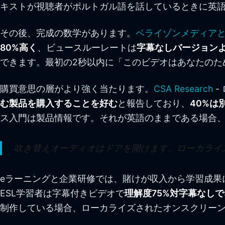
キストが視聴者がポルトガル語を話しているときに英
その後、完成の数学があります。
ベライゾンメディアとPu
80%高く
、ビュースルーレートは
字幕なしバージョンより
できます。最初の2秒以内に「このビデオはあなたのた
購買意思の層がより強く当たります。
CSA Research
-
む製品を購入することを好む
と報告しており、
40%は
ス入門は製品情報です。それが英語のままである場合、
吹き替えオーディオはドアを開けます。ローカライ
eラーニングと企業研修では、賭けが収入から学習成果にシフト
ESL学習者は字幕付きビデオで
理解度75%対字幕なしで
制作している場合、ローカライズされたオンスクリー