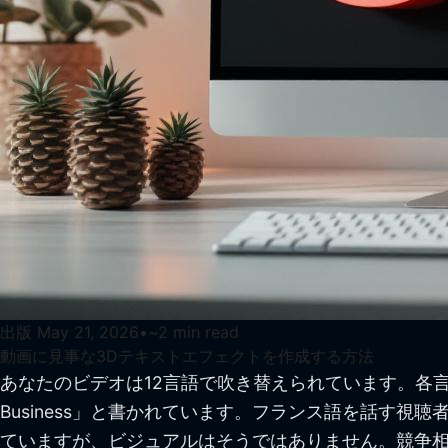
出版
May 21, 2026
•
~
2
min read
動画に見事な3Dテキストエフェクトを作成する方法
あなたのビデオは12言語で吹き替えられています。各言語
Business」と書かれています。フランス語を話す
ていますが、ビジュアルはそうではありません。競争相