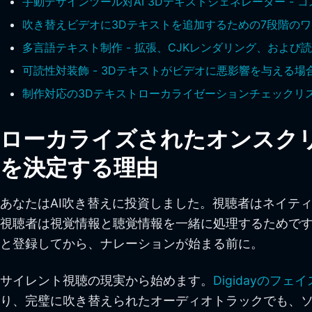
手動デザインツール対AI 3Dテキストジェネレーター - 
吹き替えビデオに3Dテキストを追加するための7段階の
多言語テキスト制作 - 拡張、CJKレンダリング、および
可読性対装飾 - 3Dテキストがビデオに悪影響を与える場
制作対応の3Dテキストローカライゼーションチェックリ
ローカライズされたオンスク
を決定する理由
あなたはAI吹き替えに投資しました。視聴者はネイテ
視聴者は視覚情報と聴覚情報を一緒に処理するためで
と登録してから、ナレーションが始まる前に。
サイレント視聴の現実から始めます。
Digidayのフ
り、完璧に吹き替えられたオーディオトラックでも、