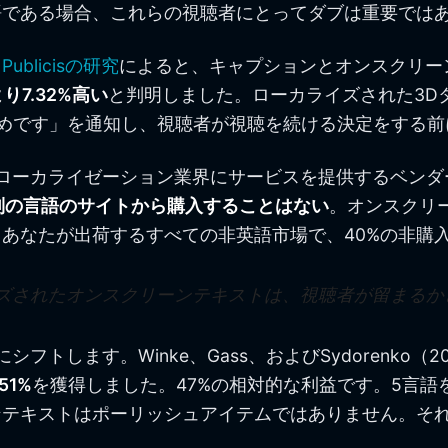
語である場合、これらの視聴者にとってダブは重要では
blicisの研究
によると、キャプションとオンスクリー
7.32%高い
と判明しました。ローカライズされた3D
めです」を通知し、視聴者が視聴を続ける決定をする前
 ローカライゼーション業界にサービスを提供するベンダー
別の言語のサイトから購入することはない
。オンスクリ
あなたが出荷するすべての非英語市場で、40%の非購
ズされたオンスクリーンテキストは、視聴者が留まるか
します。Winke、Gass、およびSydorenko（2
51%
を獲得しました。47%の相対的な利益です。5言
ンテキストはポーリッシュアイテムではありません。そ