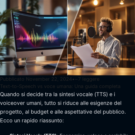
Pubblicato
November 22, 2024
•
~
7
leggere
Text-to-Speech vs voce umana: Una guida completa
Quando si decide tra la sintesi vocale (TTS) e i
voiceover umani, tutto si riduce alle esigenze del
progetto, al budget e alle aspettative del pubblico.
Ecco un rapido riassunto: