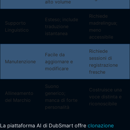
alto volume
Richiede
Esteso; include
Supporto
madrelingua;
traduzione
Linguistico
meno
istantanea
accessibile
Richiede
Facile da
sessioni di
Manutenzione
aggiornare e
registrazione
modificare
fresche
Suono
Costruisce una
Allineamento
generico;
voce distinta e
del Marchio
manca di forte
riconoscibile
personalità
La piattaforma AI di DubSmart offre
clonazione