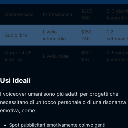
$200-
2-3 giorn
Commerciale
Professionale
500
lavorativi
Livello
$150-
1-2
Audiolibro
intermedio
250
settimane
Corporate/E-
$50-
3-5 giorn
Livello base
learning
150
lavorativi
Usi Ideali
I voiceover umani sono più adatti per progetti che
necessitano di un tocco personale o di una risonanza
emotiva, come:
Spot pubblicitari emotivamente coinvolgenti