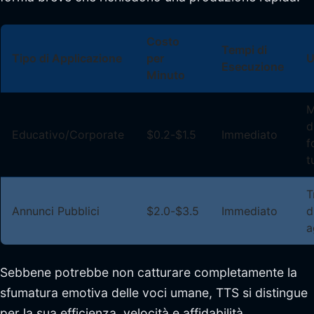
Costo
Tempi di
Tipo di Applicazione
per
U
Esecuzione
Minuto
M
d
Educativo/Corporate
$0.2-$1.5
Immediato
f
t
T
Annunci Pubblici
$2.0-$3.5
Immediato
d
a
Sebbene potrebbe non catturare completamente la
sfumatura emotiva delle voci umane, TTS si distingue
per la sua efficienza, velocità e affidabilità,