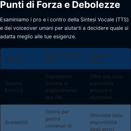
Punti di Forza e Debolezze
Esaminiamo i pro e i contro della Sintesi Vocale (TTS)
e dei voiceover umani per aiutarti a decidere quale si
adatta meglio alle tue esigenze.
Sintesi Vocale
Voiceover
Aspetto
(TTS)
Umano
Espressione
Offre una ricca
Gamma
limitata; in
profondità
Emotiva
miglioramento
emotiva e
con l'IA
sfumature
Ottima per
Vincolata dalla
gestire
Scalabilità
disponibilità
contenuti di
degli attori