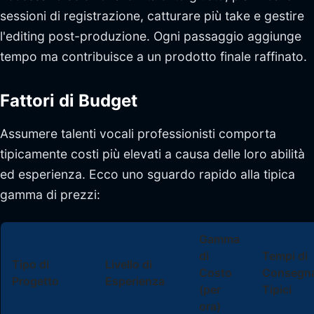
sessioni di registrazione, catturare più take e gestire
l'editing post-produzione. Ogni passaggio aggiunge
tempo ma contribuisce a un prodotto finale raffinato.
Fattori di Budget
Assumere talenti vocali professionisti comporta
tipicamente costi più elevati a causa delle loro abilità
ed esperienza. Ecco uno sguardo rapido alla tipica
gamma di prezzi:
Gamma
di
Tempi di
Tipo di
Livello di
Costo
Consegn
Progetto
Esperienza
(per
Tipici
ora)