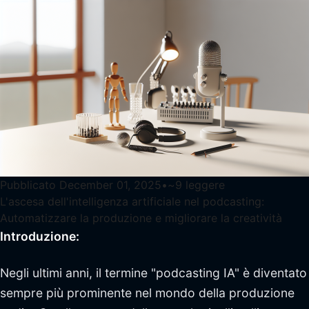
Pubblicato
December 01, 2025
•
~
9
leggere
L'ascesa dell'intelligenza artificiale nel podcasting:
Automatizzare la produzione e migliorare la creatività
Introduzione:
Negli ultimi anni, il termine "podcasting IA" è diventato
sempre più prominente nel mondo della produzione