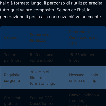
hai già formato lungo, il percorso di riutilizzo eredita
tutto quel valore composito. Se non ce l'hai, la
generazione ti porta alla coerenza più velocemente.
Percorso di
Percorso di
Criterio
Generazione da
Riutilizzo
Zero
Tempo
5–10 min una
15–25 min per
per Short
volta in batch
Short
30+ min di
Requisito
Nessuno — solo
filmato in
sorgente
un'idea di script
formato lungo
Canva, InVideo AI
Strumenti
SamurAIGPT,
free tier,
gratuiti
OpusClip free