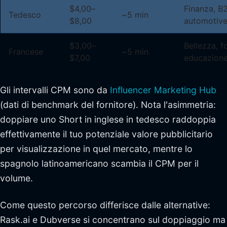
$4,00–
Finanza, B
Tedesco
~5 min
$8,00
automotiv
$3,00–
Bellezza, f
Francese
~5 min
$7,00
educazion
Gli intervalli CPM sono da
Influencer Marketing Hub
(dati di benchmark del fornitore). Nota l'asimmetria:
doppiare uno Short in inglese in tedesco raddoppia
effettivamente il tuo potenziale valore pubblicitario
per visualizzazione in quel mercato, mentre lo
spagnolo latinoamericano scambia il CPM per il
volume.
Come questo percorso differisce dalle alternative:
Rask.ai e Dubverse si concentrano sul doppiaggio ma