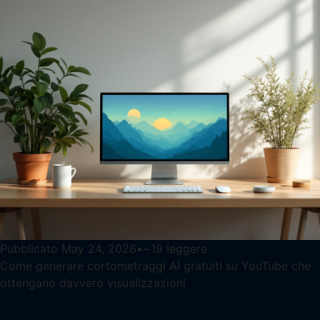
Pubblicato
May 24, 2026
•
~
19
leggere
Come generare cortometraggi AI gratuiti su YouTube che
ottengano davvero visualizzazioni