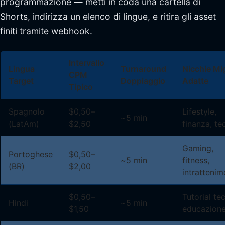
programmazione — metti in coda una cartella di
Shorts, indirizza un elenco di lingue, e ritira gli asset
finiti tramite webhook.
Intervallo
Lingua
Turnaround
Nicchie Mig
CPM
Target
Doppiaggio
Adatte
Tipico
Spagnolo
$0,50–
Lifestyle,
~5 min
(LatAm)
$2,50
finanza, te
Gaming,
Portoghese
$0,50–
~5 min
fitness,
(BR)
$2,00
intratteni
$0,50–
Tutorial tec
Hindi
~5 min
$1,50
educazion