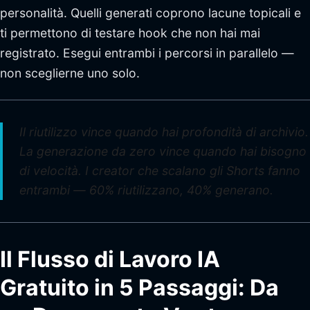
personalità. Quelli generati coprono lacune topicali e
ti permettono di testare hook che non hai mai
registrato. Esegui entrambi i percorsi in parallelo —
non sceglierne uno solo.
Il riutilizzo vince quando hai profondità di archivio.
La generazione da zero vince quando hai bisogno
di velocità. I creator che scalano gli Shorts fanno
entrambi — 60% riutilizzano, 40% generano.
Il Flusso di Lavoro IA
Gratuito in 5 Passaggi: Da