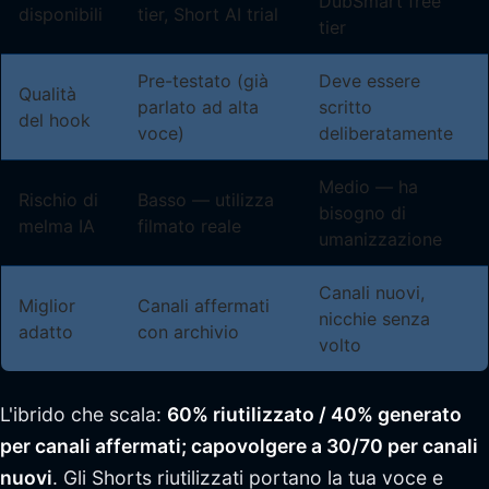
DubSmart free
disponibili
tier, Short AI trial
tier
Pre-testato (già
Deve essere
Qualità
parlato ad alta
scritto
del hook
voce)
deliberatamente
Medio — ha
Rischio di
Basso — utilizza
bisogno di
melma IA
filmato reale
umanizzazione
Canali nuovi,
Miglior
Canali affermati
nicchie senza
adatto
con archivio
volto
L'ibrido che scala:
60% riutilizzato / 40% generato
per canali affermati; capovolgere a 30/70 per canali
nuovi
. Gli Shorts riutilizzati portano la tua voce e