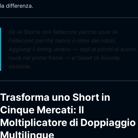
la differenza.
Gli AI Shorts non falliscono perché sono IA.
Falliscono perché hanno il ritmo dei robot.
Aggiungi il timing umano — tagli ai picchi di suono,
hook nel primo frame — e l'asset IA diventa
invisibile.
Trasforma uno Short in
Cinque Mercati: Il
Moltiplicatore di Doppiaggio
Multilingue