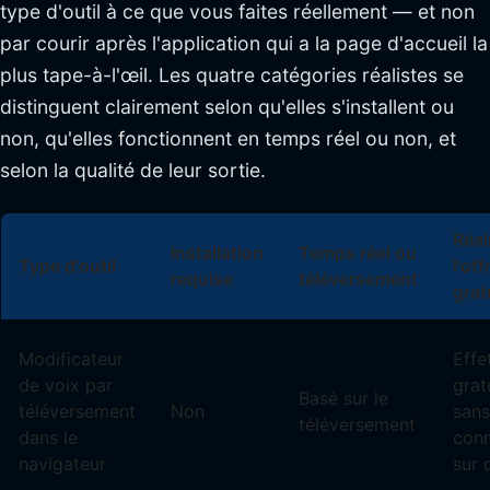
type d'outil à ce que vous faites réellement — et non
par courir après l'application qui a la page d'accueil la
plus tape-à-l'œil. Les quatre catégories réalistes se
distinguent clairement selon qu'elles s'installent ou
non, qu'elles fonctionnent en temps réel ou non, et
selon la qualité de leur sortie.
Réal
Installation
Temps réel ou
Type d'outil
l'off
requise
téléversement
grat
Modificateur
Effe
de voix par
grat
Basé sur le
téléversement
Non
sans
téléversement
dans le
con
navigateur
sur 