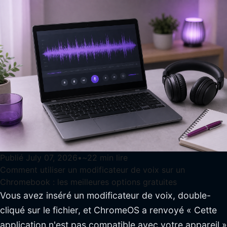
Publié
July 07, 2026
•
~
22
min lire
Comment utiliser un modificateur de voix sur un
Chromebook : les meilleures options gratuites
Vous avez inséré un modificateur de voix, double-
cliqué sur le fichier, et ChromeOS a renvoyé « Cette
application n'est pas compatible avec votre appareil »