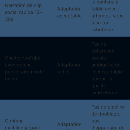
le contenu à
Narration de clip
Adaptation
faible enjeu ;
social rapide 15–
acceptable
attendez-vous
30s
à un ton
robotique
Pas de
cohérence
Chaîne YouTube
vocale,
avec revenu
Adaptation
ambiguïté de
publicitaire (toute
faible
licence, public
taille)
perçoit la
qualité
synthétique
Pas de pipeline
de doublage,
Contenu
pas
Adaptation
multilingue pour
d'appairage de