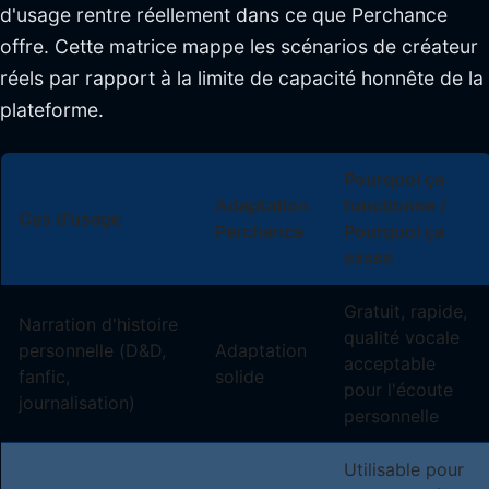
d'usage rentre réellement dans ce que Perchance
offre. Cette matrice mappe les scénarios de créateur
réels par rapport à la limite de capacité honnête de la
plateforme.
Pourquoi ça
Adaptation
fonctionne /
Cas d'usage
Perchance
Pourquoi ça
casse
Gratuit, rapide,
Narration d'histoire
qualité vocale
personnelle (D&D,
Adaptation
acceptable
fanfic,
solide
pour l'écoute
journalisation)
personnelle
Utilisable pour