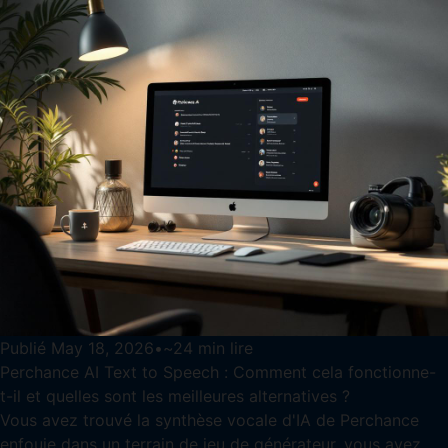
Publié
May 18, 2026
•
~
24
min lire
Perchance AI Text to Speech : Comment cela fonctionne-
t-il et quelles sont les meilleures alternatives ?
Vous avez trouvé la synthèse vocale d'IA de Perchance
enfouie dans un terrain de jeu de générateur, vous avez