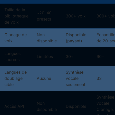
Taille de la
~20–40
bibliothèque
300+ voix
300+ voi
presets
de voix
Clonage de
Non
Disponible
Échantill
voix
disponible
(payant)
de 20-se
Langues
Limitées
30+
60+
sources
Langues de
Synthèse
doublage
Aucune
vocale
33
cible
seulement
Synthèse
Non
vocale,
Accès API
Disponible
disponible
Clonage,