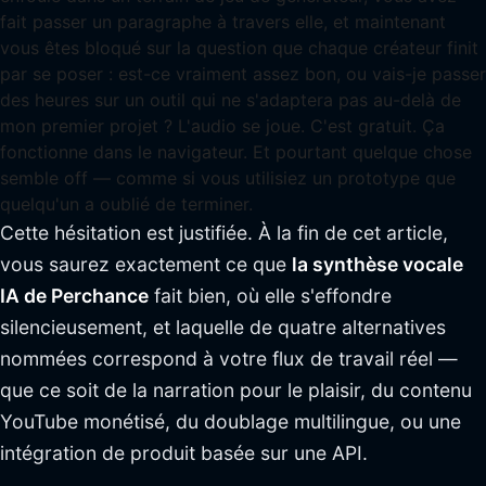
fait passer un paragraphe à travers elle, et maintenant
vous êtes bloqué sur la question que chaque créateur finit
par se poser : est-ce vraiment assez bon, ou vais-je passer
des heures sur un outil qui ne s'adaptera pas au-delà de
mon premier projet ? L'audio se joue. C'est gratuit. Ça
fonctionne dans le navigateur. Et pourtant quelque chose
semble off — comme si vous utilisiez un prototype que
quelqu'un a oublié de terminer.
Cette hésitation est justifiée. À la fin de cet article,
vous saurez exactement ce que
la synthèse vocale
IA de Perchance
fait bien, où elle s'effondre
silencieusement, et laquelle de quatre alternatives
nommées correspond à votre flux de travail réel —
que ce soit de la narration pour le plaisir, du contenu
YouTube monétisé, du doublage multilingue, ou une
intégration de produit basée sur une API.