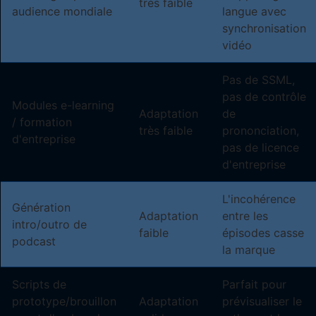
très faible
audience mondiale
langue avec
synchronisation
vidéo
Pas de SSML,
pas de contrôle
Modules e-learning
Adaptation
de
/ formation
très faible
prononciation,
d'entreprise
pas de licence
d'entreprise
L'incohérence
Génération
Adaptation
entre les
intro/outro de
faible
épisodes casse
podcast
la marque
Scripts de
Parfait pour
prototype/brouillon
Adaptation
prévisualiser le