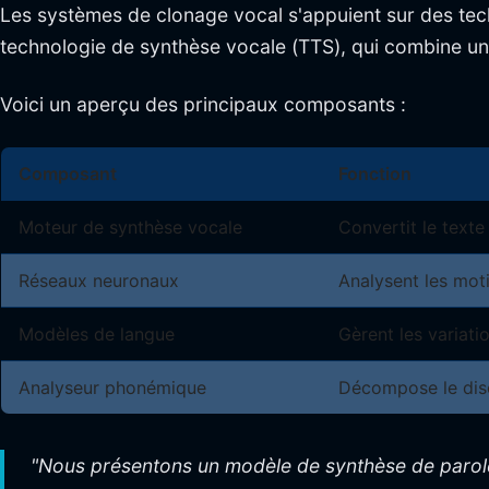
Les systèmes de clonage vocal s'appuient sur des tec
technologie de synthèse vocale (TTS), qui combine une
Voici un aperçu des principaux composants :
Composant
Fonction
Moteur de synthèse vocale
Convertit le texte
Réseaux neuronaux
Analysent les moti
Modèles de langue
Gèrent les variati
Analyseur phonémique
Décompose le disc
"Nous présentons un modèle de synthèse de parole 