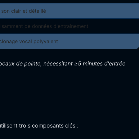
son clair et détaillé
ffisamment de données d'entraînement
clonage vocal polyvalent
ocaux de pointe, nécessitant ≥5 minutes d'entrée
ilisent trois composants clés :