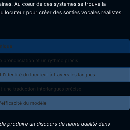
aines. Au cœur de ces systèmes se trouve la
 locuteur pour créer des sorties vocales réalistes.
nique
e prononciation et un rythme précis
 l'identité du locuteur à travers les langues
t une traduction interlangues précise
l'efficacité du modèle
de produire un discours de haute qualité dans