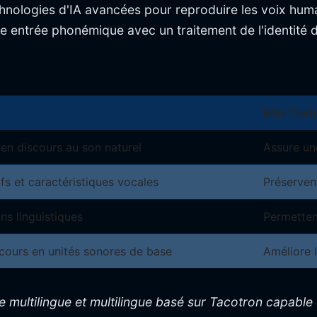
hnologies d'IA avancées pour reproduire les voix hum
 entrée phonémique avec un traitement de l'identité du
Rôle Tech
 en discours au son naturel
Assure un
fs et caractéristiques vocales
Préservent
ons linguistiques
Permetten
ours en unités sonores de base
Améliore 
multilingue et multilingue basé sur Tacotron capable 