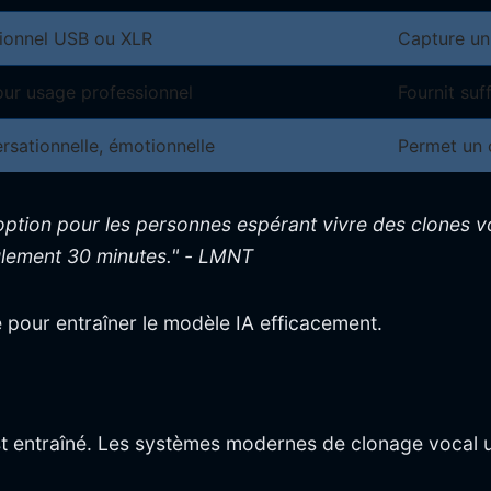
sionnel USB ou XLR
Capture un 
ur usage professionnel
Fournit su
sationnelle, émotionnelle
Permet un 
 option pour les personnes espérant vivre des clones v
eulement 30 minutes." - LMNT
 pour entraîner le modèle IA efficacement.
st entraîné. Les systèmes modernes de clonage vocal ut