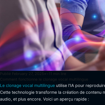
Publié
February 27, 2025
•
~
11
min lire
Comment fonctionne le clonage vocal multilingue
Le clonage vocal multilingue
utilise l'IA pour reprodui
Cette technologie transforme la création de contenu m
audio, et plus encore. Voici un aperçu rapide :