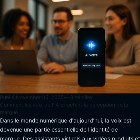
Publié
November 05, 2025
•
~
3
min lire
Comment les voix de l'IA affectent la perception de la
marque
Dans le monde numérique d'aujourd'hui, la voix est
devenue une partie essentielle de l'identité de
marque. Des assistants virtuels aux vidéos produits et