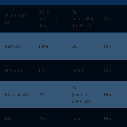
33 (à
Oui —
DubSmart
partir de
échantillon
Oui
AI
60+)
de 20 sec
Rask.ai
130+
Oui
Oui
HeyGen
175+
Limité
Oui
Oui
ElevenLabs
29
(niveau
Non
premium)
Murf.ai
20+
Limité
Non