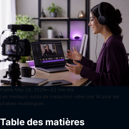
Publié
May 28, 2026
•
~
22
min lire
Les meilleurs outils de traduction vidéo par IA pour les
chaînes multilingues
Table des matières