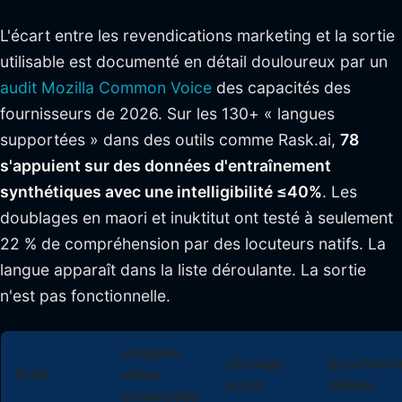
L'écart entre les revendications marketing et la sortie
utilisable est documenté en détail douloureux par un
audit Mozilla Common Voice
des capacités des
fournisseurs de 2026. Sur les 130+ « langues
supportées » dans des outils comme Rask.ai,
78
s'appuient sur des données d'entraînement
synthétiques avec une intelligibilité ≤40%
. Les
doublages en maori et inuktitut ont testé à seulement
22 % de compréhension par des locuteurs natifs. La
langue apparaît dans la liste déroulante. La sortie
n'est pas fonctionnelle.
Langues
Clonage
Synchroni
Outil
cibles
vocal
labiale
annoncées