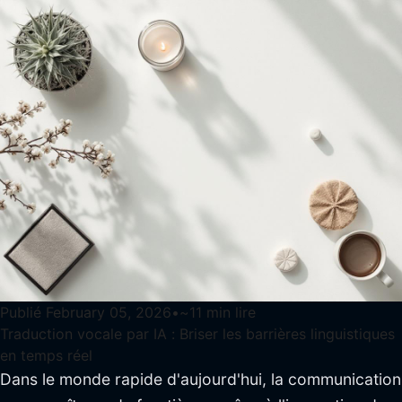
Publié
February 05, 2026
•
~
11
min lire
Traduction vocale par IA : Briser les barrières linguistiques
en temps réel
Dans le monde rapide d'aujourd'hui, la communication