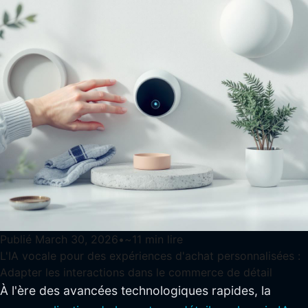
Publié
March 30, 2026
•
~
11
min lire
L'IA vocale pour des expériences d'achat personnalisées :
Adapter les interactions dans le commerce de détail
À l'ère des avancées technologiques rapides, la