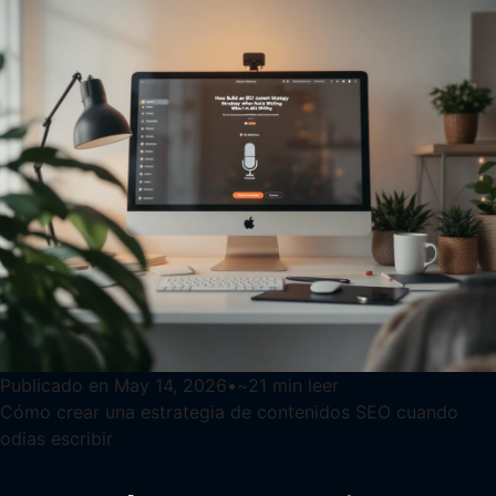
Publicado en
May 14, 2026
•
~
21
min leer
Cómo crear una estrategia de contenidos SEO cuando
odias escribir