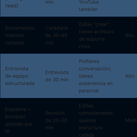
min
YouTube
head)
también
Odias "crear";
Documentos
Curaduría
tienes archivos
internos
de 30–45
Alto
de soporte
curados
min
ricos
Prefieres
Entrevista
conversación;
Entrevista
de equipo
tienes
Alto
de 30 min
estructurada
experiencia en
personal
Editas
Esquema +
Revisión
cómodamente;
borrador
de 20–30
quieres
Medi
asistido por
min
estructura
IA
ceñida