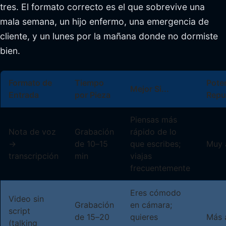
tres. El formato correcto es el que sobrevive una
mala semana, un hijo enfermo, una emergencia de
cliente, y un lunes por la mañana donde no dormiste
bien.
Formato de
Tiempo
Pote
Mejor Si...
Entrada
por Pieza
Repu
Piensas más
Nota de voz
Grabación
rápido de lo
→
de 10–15
que escribes;
Muy 
transcripción
min
viajas
frecuentemente
Eres cómodo
Video sin
Grabación
en cámara;
script
de 15–20
quieres
Más 
(talking