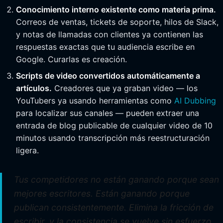
Conocimiento interno existente como materia prima.
Correos de ventas, tickets de soporte, hilos de Slack,
y notas de llamadas con clientes ya contienen las
respuestas exactas que tu audiencia escribe en
Google. Curarlas es creación.
Scripts de video convertidos automáticamente a
artículos.
Creadores que ya graban video — los
YouTubers ya usando herramientas como
AI Dubbing
para localizar sus canales — pueden extraer una
entrada de blog publicable de cualquier video de 10
minutos usando transcripción más reestructuración
ligera.
Tus competidores no están ganando porque sean
mejores escritores. Están ganando porque
publican consistentemente. Elimina la fricción de
escribir, y la consistencia se vuelve sin esfuerzo.