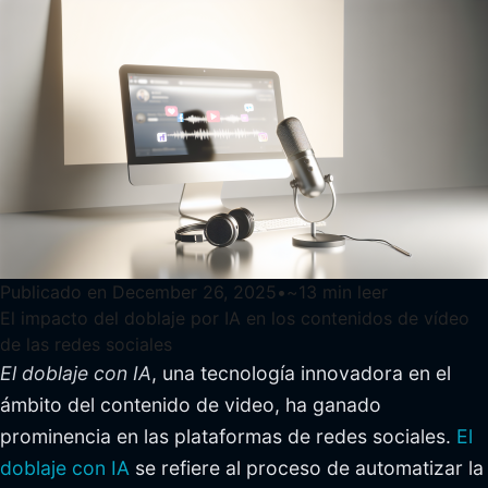
Publicado en
December 26, 2025
•
~
13
min leer
El impacto del doblaje por IA en los contenidos de vídeo
de las redes sociales
El doblaje con IA
, una tecnología innovadora en el
ámbito del contenido de video, ha ganado
prominencia en las plataformas de redes sociales.
El
doblaje con IA
se refiere al proceso de automatizar la