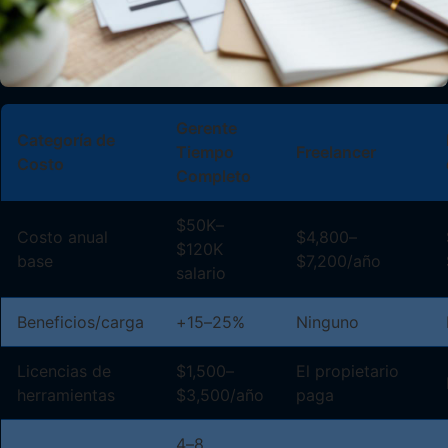
Gerente
Categoría de
Tiempo
Freelancer
Costo
Completo
$50K–
Costo anual
$4,800–
$120K
base
$7,200/año
salario
Beneficios/carga
+15–25%
Ninguno
Licencias de
$1,500–
El propietario
herramientas
$3,500/año
paga
4–8