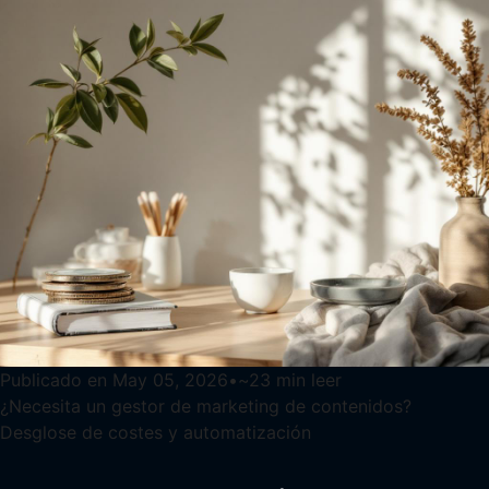
Publicado en
May 05, 2026
•
~
23
min leer
¿Necesita un gestor de marketing de contenidos?
Desglose de costes y automatización