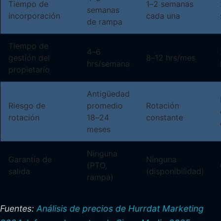
Tiempo de
1–2 semanas
semanas
incorporación
cada una
de rampa
Tiempo de
4–6
gestión del
8–12 hrs/mes
hrs/semana
propietario
Antigüedad
Riesgo de
promedio
Rotación
rotación
18–24
constante
meses
Ninguna
Garantía de
Ninguna
(PTO,
salida
(disponibilidad)
rampa)
Fuentes:
Análisis de precios de Hurrdat Marketing