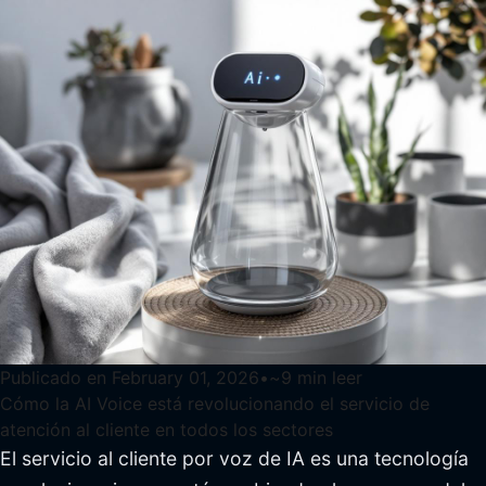
Publicado en
February 01, 2026
•
~
9
min leer
Cómo la AI Voice está revolucionando el servicio de
atención al cliente en todos los sectores
El servicio al cliente por voz de IA es una tecnología