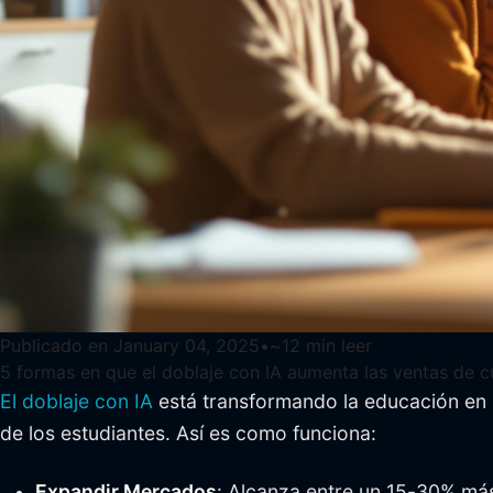
Publicado en
January 04, 2025
•
~
12
min leer
5 formas en que el doblaje con IA aumenta las ventas de c
El doblaje con IA
está transformando la educación en 
de los estudiantes. Así es como funciona:
Expandir Mercados
: Alcanza entre un 15-30% más